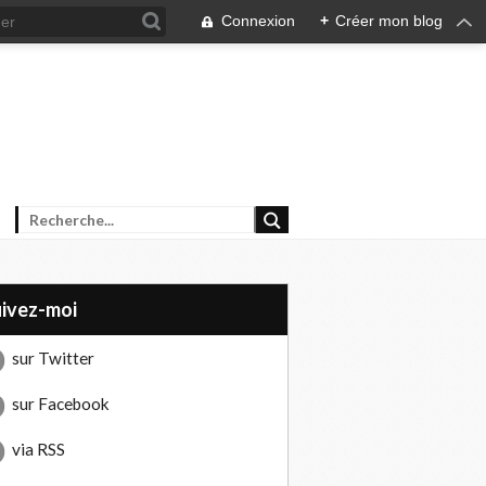
Connexion
+
Créer mon blog
uivez-moi
sur Twitter
sur Facebook
via RSS