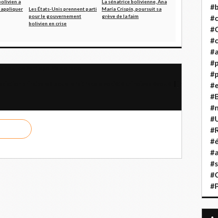
olivien a
La sénatrice bolivienne, Ana
#b
 appliquer
Les États-Unis prennent parti
María Crispín, poursuit sa
pour le gouvernement
grève de la faim
#
bolivien en crise
#
#c
#a
#
re celui de Santiago Maldonado
#p
radiction principale à laquelle fait face la société chinoise a évolué
#
#B
#
#
#R
#é
#a
#s
#
#