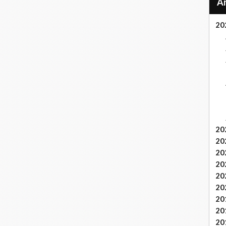
20
20
20
20
20
20
20
20
20
20