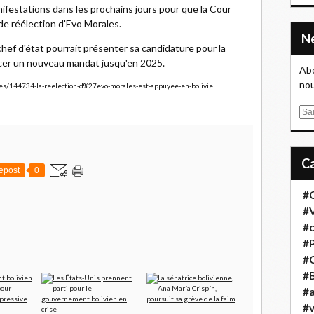
ifestations dans les prochains jours pour que la Cour
de réélection d'Evo Morales.
 chef d'état pourrait présenter sa candidature pour la
cer un nouveau mandat jusqu'en 2025.
Abo
nou
ales/144734-la-reelection-d%27evo-morales-est-appuyee-en-bolivie
E
m
a
i
epost
0
l
#
#
#
#
#
#B
#a
#