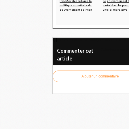
Evo Morales critique la
Le gouvernement b
politique monétaire du
carte blanche pour
gouvernement bolivien
une loi répressive
Un corps retrouvé en Argentine pourrait êt
Xi Jinping : la cont
Commenter cet
article
Ajouter un commentaire