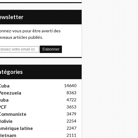
Newsletter
nnez-vous pour être averti des
veaux articles publiés.
Catégories
Cuba
14640
Venezuela
8363
cuba
4722
PCF
3653
Communiste
3479
olivie
2254
mérique latine
2247
vietnam
2111