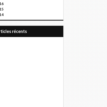
16
15
14
articles récents