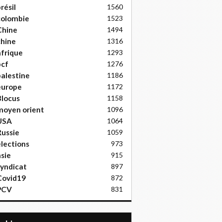
résil
1560
colombie
1523
Chine
1494
hine
1316
frique
1293
pcf
1276
alestine
1186
europe
1172
locus
1158
moyen orient
1096
USA
1064
ussie
1059
lections
973
sie
915
yndicat
897
Covid19
872
PCV
831