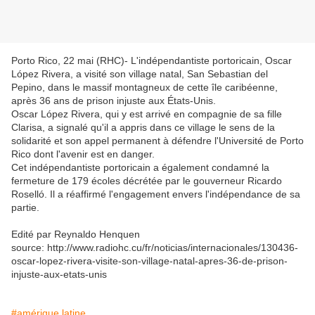
Porto Rico, 22 mai (RHC)- L'indépendantiste portoricain, Oscar
López Rivera, a visité son village natal, San Sebastian del
Pepino, dans le massif montagneux de cette île caribéenne,
après 36 ans de prison injuste aux États-Unis.
Oscar López Rivera, qui y est arrivé en compagnie de sa fille
Clarisa, a signalé qu'il a appris dans ce village le sens de la
solidarité et son appel permanent à défendre l'Université de Porto
Rico dont l'avenir est en danger.
Cet indépendantiste portoricain a également condamné la
fermeture de 179 écoles décrétée par le gouverneur Ricardo
Roselló. Il a réaffirmé l'engagement envers l'indépendance de sa
partie.
Edité par Reynaldo Henquen
source: http://www.radiohc.cu/fr/noticias/internacionales/130436-
oscar-lopez-rivera-visite-son-village-natal-apres-36-de-prison-
injuste-aux-etats-unis
#amérique latine