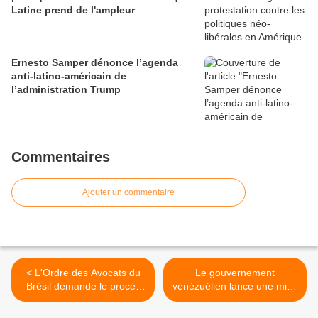
Latine prend de l'ampleur
Ernesto Samper dénonce l’agenda
anti-latino-américain de
l’administration Trump
Commentaires
Ajouter un commentaire
< L'Ordre des Avocats du
Le gouvernement
Brésil demande le procès
vénézuélien lance une mise
politique du président
en garde contre l'existence
Michel Temer
d'un courant fasciste >