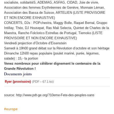
socialiste, solidaritéS, ADEMAG, ASFAG, CIDAD, Joie de vivre,
Association des femmes Erythréennes de Genève, Monnaie Léman,
Association des Bassa de Suisse, ARTELIEN (LISTE PROVISOIRE
ET NON ENCORE EXHAUSTIVE)
CONCERTS, DJs : POPchestra, Maggy Bolle, Raquel Bernal, Gruppo
Intillay, Théo, DJ Housepat, Ras Mali Selecta, Quintet de Charles de la
Maestra, Rancho Folclorico Estrellas de Portugal, Tiemoko (LISTE
PROVISOIRE ET NON ENCORE EXHAUSTIVE)
Vendredi projection d’Octobre d’Eisenstein
Samedi à 19h00 grand débat sur la Révolution d’octobre et son héritage
Dimanche 12h00 repas populaire (poulet mariné, purée, légumes,
salade) : 15,- la portion
Venez nombreux pour célébrer dignement le centenaire de la
Grande Révolution !
Documents joints
flyer (provisoire)
(
PDF – 67.1 ko
)
source: http://www.pdt-ge.org/?10eme-Fete-des-peuples-sans
#europe