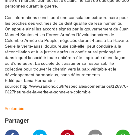
mise en marche. Son but est d'éclaircir le sort de quelque 50 000
personnes durant la guerre.
Ces informations constituent une consolation extraordinaire pour
les proches des victimes de ce délit qualifié de lèse humanité.
On appuie ainsi les accords signés par le gouvernement de Juan
Manuel Santos et les Forces Armées Révolutionnaires de
Colombie-Armée du Peuple, négociés durant 4 ans à La Havane.
Seule la vérité-aussi douloureuse soit-elle, peut conduire à la
réconciliation et à la justice après un conflit aussi prolongé et
dans lequel la société toute entière a été impliquée d'une façon
ou d'une autre. La société doit assumer sa responsabilité
collective pour trouver le chemin vers la paix véritable et le
développement harmonieux, sans détournements.
Edité par Tania Hernández
source: http://www.radiohc.cu/fr/especiales/comentarios/126970-
l%27heure-de-la-verite-a-sonne-en-colombie
#colombie
Partager