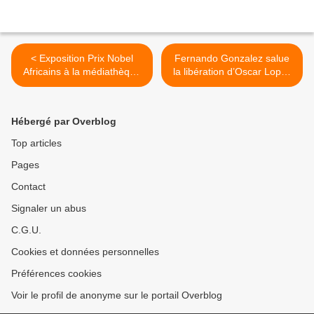
< Exposition Prix Nobel
Fernando Gonzalez salue
Africains à la médiathèque
la libération d’Oscar Lopez
de Seilhac du 6 janvier au 6
Rivera >
février
Hébergé par Overblog
Top articles
Pages
Contact
Signaler un abus
C.G.U.
Cookies et données personnelles
Préférences cookies
Voir le profil de anonyme sur le portail Overblog