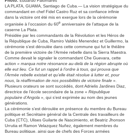
Photo:
Eduardo Palomares
LA PLATA, GUAMA, Santiago de Cuba.— La vision stratégique du
commandant en chef Fidel Castro Ruz et sa confiance infinie
dans la victoire ont été mis en exergue lors de la cérémonie
e
organisée à l’occasion du 60
anniversaire de l’attaque de la
caserne La Plata.
Présidée par les commandants de la Révolution et les Héros de
la République de Cuba, Ramiro Valdés Menendez et Guillermo, la
cérémonie s’est déroulée dans cette commune qui fut le théâtre
de la première victoire de l’Armée rebelle dans la Sierra Maestra.
Comme devait le signaler le commandant Che Guevara, cette
action
« marqua notre résonance au-delà de la région abrupte où
elle eut lieu. Ce fut un rappel à l’ordre à tous, qui prouva que
l’Armée rebelle existait et qu’elle était résolue à lutter et, pour
nous, la réaffirmation de nos possibilités de victoire finale
».
Plusieurs orateurs se sont succédés, dont Adrielis Jardines Diaz,
directrice de l’école secondaire de la zone «
République
populaire d’Angola
», qui s’est exprimée au nom des jeunes
générations.
La cérémonie s’est déroulée en présence du membre du Bureau
politique et Secrétaire général de la Centrale des travailleurs de
Cuba (CTC), Ulises Guilarte de Nascimiento, et Beatriz Jhonson
Urrutia et Ramon Velazquez Nuñez, également membres du
Bureau politique, ainsi que de chefs des Forces armées