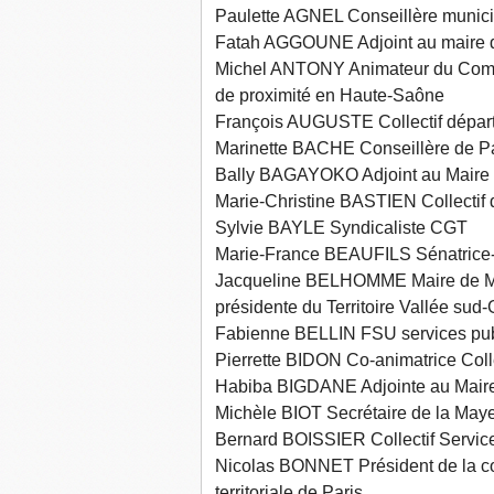
Paulette AGNEL Conseillère munici
Fatah AGGOUNE Adjoint au maire d
Michel ANTONY Animateur du Comité
de proximité en Haute-Saône
François AUGUSTE Collectif départ
Marinette BACHE Conseillère de Pa
Bally BAGAYOKO Adjoint au Maire 
Marie-Christine BASTIEN Collectif
Sylvie BAYLE Syndicaliste CGT
Marie-France BEAUFILS Sénatrice-
Jacqueline BELHOMME Maire de Mala
présidente du Territoire Vallée sud
Fabienne BELLIN FSU services pub
Pierrette BIDON Co-animatrice Coll
Habiba BIGDANE Adjointe au Maire
Michèle BIOT Secrétaire de la M
Bernard BOISSIER Collectif Servic
Nicolas BONNET Président de la c
territoriale de Paris