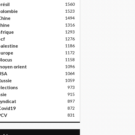
résil
1560
colombie
1523
Chine
1494
hine
1316
frique
1293
pcf
1276
alestine
1186
europe
1172
locus
1158
moyen orient
1096
USA
1064
ussie
1059
lections
973
sie
915
yndicat
897
Covid19
872
PCV
831