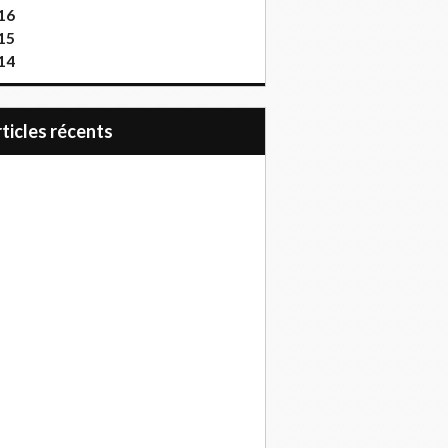
16
15
14
articles récents