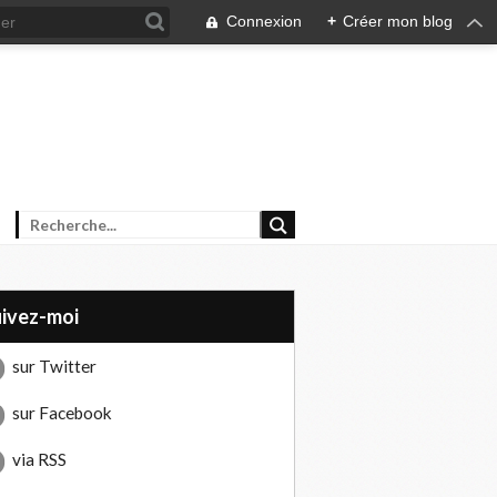
Connexion
+
Créer mon blog
uivez-moi
sur Twitter
sur Facebook
via RSS