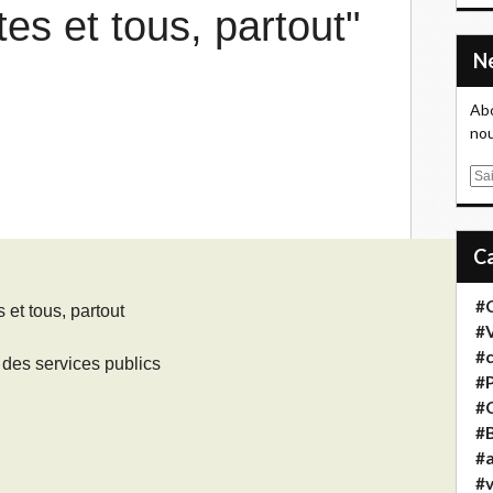
tes et tous, partout"
Abo
nou
E
m
a
i
l
#
 et tous, partout
#
#
 des services publics
#
#
#B
#a
#