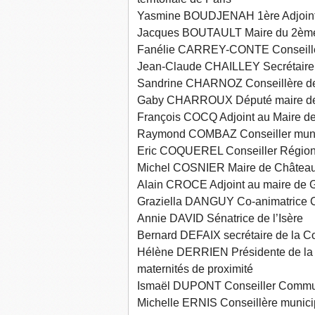
Yasmine BOUDJENAH 1ère Adjoint
Jacques BOUTAULT Maire du 2ème 
Fanélie CARREY-CONTE Conseillèr
Jean-Claude CHAILLEY Secrétaire 
Sandrine CHARNOZ Conseillère de
Gaby CHARROUX Député maire de M
François COCQ Adjoint au Maire d
Raymond COMBAZ Conseiller muni
Eric COQUEREL Conseiller Région
Michel COSNIER Maire de Château
Alain CROCE Adjoint au maire de Gi
Graziella DANGUY Co-animatrice 
Annie DAVID Sénatrice de l’Isère
Bernard DEFAIX secrétaire de la Co
Hélène DERRIEN Présidente de la C
maternités de proximité
Ismaël DUPONT Conseiller Commun
Michelle ERNIS Conseillère munici