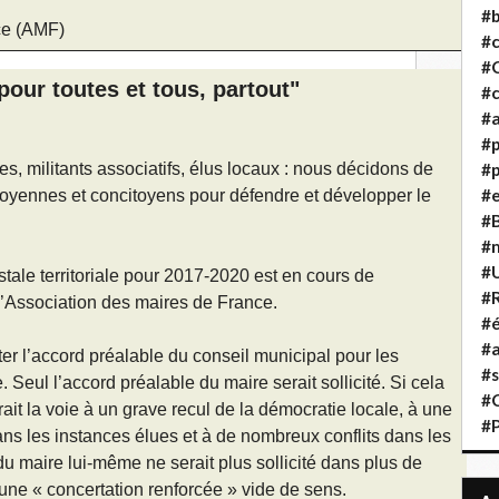
#b
ce (AMF)
#
#
pour toutes et tous, partout"
#c
#a
#
, militants associatifs, élus locaux : nous décidons de
#p
#
toyennes et concitoyens pour défendre et développer le
#B
#
#
stale territoriale pour 2017-2020 est en cours de
#R
t l’Association des maires de France.
#é
#a
iter l’accord préalable du conseil municipal pour les
#s
 Seul l’accord préalable du maire serait sollicité. Si cela
#
irait la voie à un grave recul de la démocratie locale, à une
#
s les instances élues et à de nombreux conflits dans les
e du maire lui-même ne serait plus sollicité dans plus de
’une « concertation renforcée » vide de sens.