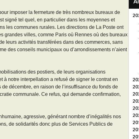
pour imposer la fermeture de très nombreux bureaux de
20
st signé tel quel, en particulier dans les moyennes et
ans les communes rurales. Les directions de La Poste ont
es grandes villes, comme Paris où Rennes où des bureaux
e de leurs activités transférées dans des commerces, sans
orme des conseils municipaux ou d’arrondissements n’aient
bilisations des postiers, de leurs organisations
 à notre interpellation a refusé de signer le contrat en
20
20
is de décembre, en raison de l’insuffisance du fonds de
20
ocratie communale. Ce refus, qui demande confirmation,
20
20
20
inhumaine, agressive, générant nombre d’inégalités nos
20
ons, de solidarités donc plus de Services Publics de
20
20