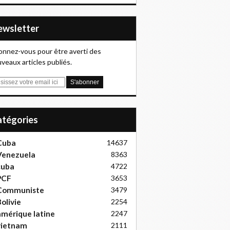
Newsletter
nnez-vous pour être averti des
veaux articles publiés.
Catégories
Cuba
14637
Venezuela
8363
cuba
4722
PCF
3653
Communiste
3479
olivie
2254
mérique latine
2247
vietnam
2111