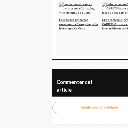
Les racines africaines
Cuba remercie l’Af
renaissent à Camagüey, ville
CARICOM pour sa 
historique de Cuba
face au blocus amé
Le peuple de la capitale rend hommage au lea
Le Premier ministre 
Commenter cet
article
Ajouter un commentaire