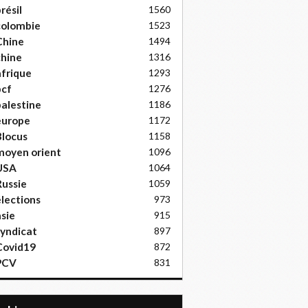
résil
1560
colombie
1523
Chine
1494
hine
1316
frique
1293
pcf
1276
alestine
1186
europe
1172
locus
1158
moyen orient
1096
USA
1064
ussie
1059
lections
973
sie
915
yndicat
897
Covid19
872
PCV
831