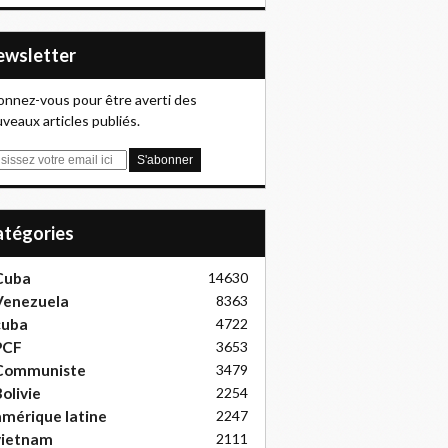
Newsletter
nnez-vous pour être averti des
veaux articles publiés.
Catégories
Cuba
14630
Venezuela
8363
cuba
4722
PCF
3653
Communiste
3479
olivie
2254
mérique latine
2247
vietnam
2111