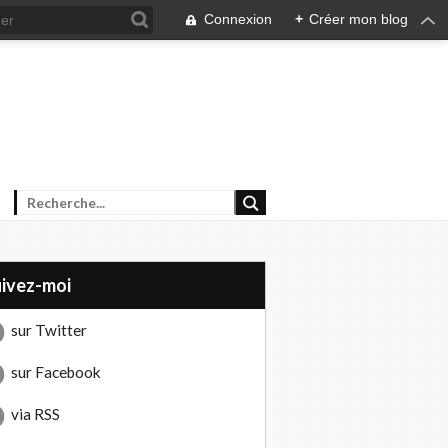
Connexion
+
Créer mon blog
uivez-moi
sur Twitter
sur Facebook
via RSS