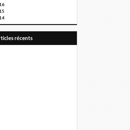
16
15
14
articles récents