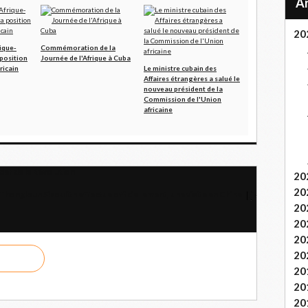
20
rique-
Commémoration de la
position
Journée de l'Afrique à Cuba
ricain
Le ministre cubain des
Affaires étrangères a salué le
nouveau président de la
Commission de l'Union
africaine
der de la Révolution
20
20
Thongloun Sisoulith effectue officiellement, une visite en Chine
20
20
20
20
20
20
20