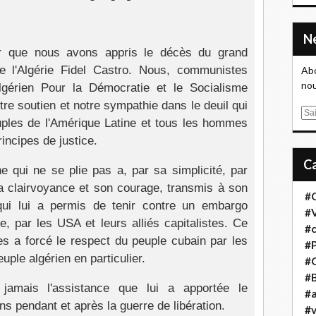
r que nous avons appris le décès du grand
de l'Algérie Fidel Castro. Nous, communistes
Abo
nou
Algérien Pour la Démocratie et le Socialisme
re soutien et notre sympathie dans le deuil qui
E
uples de l'Amérique Latine et tous les hommes
m
rincipes de justice.
a
i
 qui ne se plie pas a, par sa simplicité, par
l
a clairvoyance et son courage, transmis à son
#
qui lui a permis de tenir contre un embargo
#
 par les USA et leurs alliés capitalistes. Ce
#
s a forcé le respect du peuple cubain par les
#
ple algérien en particulier.
#
#B
 jamais l'assistance que lui a apportée le
#a
s pendant et après la guerre de libération.
#