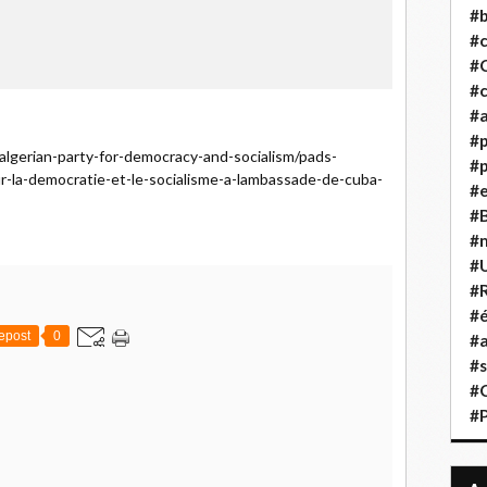
#b
#
#
#c
#a
#
-algerian-party-for-democracy-and-socialism/pads-
#p
ur-la-democratie-et-le-socialisme-a-lambassade-de-cuba-
#
#B
#
#
#R
#é
epost
0
#a
#s
#
#