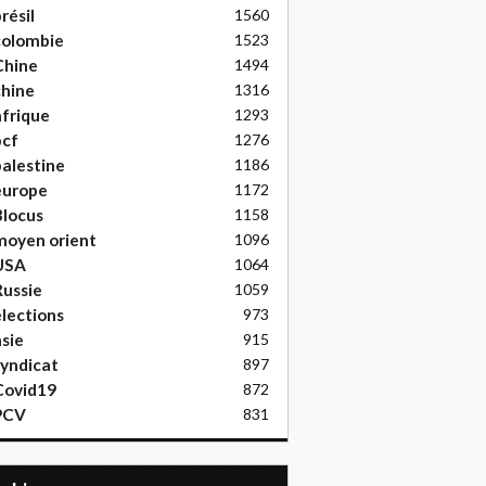
résil
1560
colombie
1523
Chine
1494
hine
1316
frique
1293
pcf
1276
alestine
1186
europe
1172
locus
1158
moyen orient
1096
USA
1064
ussie
1059
lections
973
sie
915
yndicat
897
Covid19
872
PCV
831