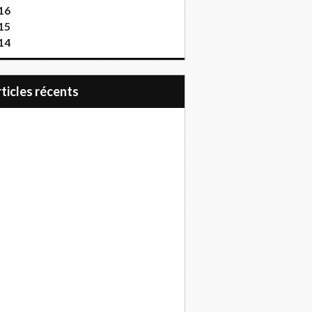
16
15
14
articles récents