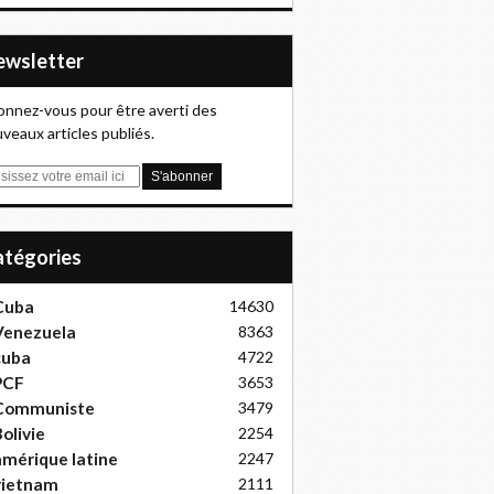
Newsletter
nnez-vous pour être averti des
veaux articles publiés.
Catégories
Cuba
14630
Venezuela
8363
cuba
4722
PCF
3653
Communiste
3479
olivie
2254
mérique latine
2247
vietnam
2111