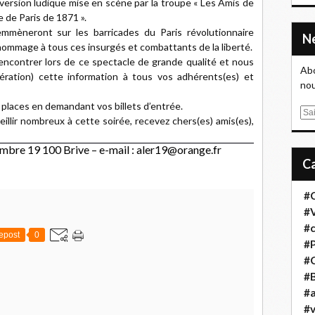
e version ludique mise en scène par la troupe « Les Amis de
 de Paris de 1871 ».
èneront sur les barricades du Paris révolutionnaire
i hommage à tous ces insurgés et combattants de la liberté.
rencontrer lors de ce spectacle de grande qualité et nous
Abo
dération) cette information à tous vos adhérents(es) et
nou
 places en demandant vos billets d’entrée.
E
eillir nombreux à cette soirée, recevez chers(es) amis(es),
m
a
embre 19 100 Brive – e-mail : aler19@orange.fr
i
l
#
#
#
epost
0
#
#
#B
#a
#