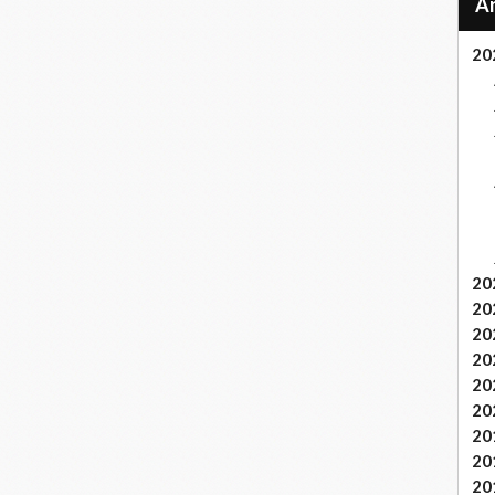
20
20
20
20
20
20
20
20
20
20