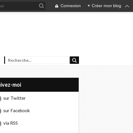
Connexion
+
Créer mon blog
uivez-moi
sur Twitter
sur Facebook
via RSS