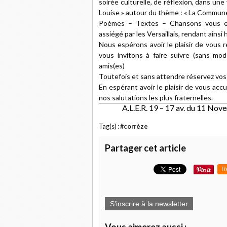
soirée culturelle, de réflexion, dans un
Louise » autour du thème : « La Commune
Poèmes – Textes – Chansons vous emm
assiégé par les Versaillais, rendant ains
Nous espérons avoir le plaisir de vous 
vous invitons à faire suivre (sans mo
amis(es)
Toutefois et sans attendre réservez vos
En espérant avoir le plaisir de vous accu
nos salutations les plus fraternelles.
A.L.E.R. 19 – 17 av. du 11 Nov
Tag(s) :
#corrèze
Partager cet article
R
S'inscrire à la newsletter
Vous aimerez aussi :