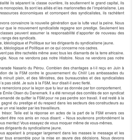
ité ils séparent la classe ouvrière, ils soutiennent le grand capital, ils
es monopoles. Ils sont les alliés et les marionnettes de l’impérialisme. Les
 ressources économiques et corrompent des syndicalistes, ils rachètent
evons convaincre la nouvelle génération que la lutte vaut la peine. Nous
pour que le mouvement syndicaliste regagne son prestige. Seulement les
s classes peuvent assumer la responsabilité d’apporter de nouveau des
 rangs des syndicats.
, Idéologique et Politique sur les dirigeants du syndicalisme jaune.
, Idéologique et Politique en ce qui concerne nos cadres.
nt pas être rachetés même avec tous les diamants de la terre africaine.
gie. Nous ne vendons pas notre Histoire. Nous ne vendons pas notre
camarade Nasario du Pérou. Combien des chantages a-t-il reçu en Juin à
iation de la FSM contre le gouvernement du Chili! Les ambassades du
 minuit plein, et des Ministres, des bureaucrates et des syndicalistes
 pas cédé. Je suis à la FSM, leur disait-il avec fierté.
te remercions pour la leçon que tu leur as donnée par ton comportement.
ouve Émile Olsen du Danemark. Il a été renvoyé des comités de son syndicat
t demandé de quitter la FSM pour ne pas perdre son travail. Il est resté à la
 a gagné du prestige et du respect dans les secteurs des constructeurs au
un vrai leader par les travailleurs.
e trésor. Telle est la réponse en actes de la part de la FSM envers ces
ndent être nos amis en nous disant: « Nous soutenons profondément la
ous mentez! Vous essayez de vous moquer même de vous-mêmes.
les dirigeants du syndicalisme jaune.
us appelant à propager largement dans les masses le message et les
tter tous ensemble pour la mise en œuvre des décisions. Nous devons