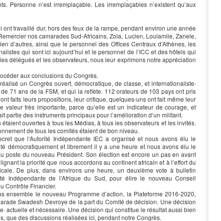
s. Personne n’est irremplaçable. Les irremplaçables n’existent qu’aux
 ont travaillé dur, hors des feux de la rampe, pendant environ une année
 Remercier nos camarades Sud-Africains, Zola, Lucien, Loulamile, Zanele,
n d’autres, ainsi que le personnel des Offices Centraux d’Athènes, les
rnalistes qui sont ici aujourd’hui et le personnel de l’ICC et des hôtels qui
les délégués et les observateurs, nous leur exprimons notre appréciation
rocéder aux conclusions du Congrès.
alisé un Congrès ouvert, démocratique, de classe, et internationaliste∙
e de 71 ans de la FSM, et qui la reflète. 112 orateurs de 103 pays ont pris
ls ont faits leurs propositions, leur critique, quelques-uns ont fait même leur
une valeur très importante, parce qu’elle est un indicateur de courage, et
fait partie des instruments principaux pour l’amélioration d’un militant.
étaient ouvertes à tous les Médias, à tous les observateurs et les invités.
ionnement de tous les comités étaient de bon niveau.
ecret que l’Autorité Indépendante IEC a organisé et nous avons élu le
té démocratiquement et librement il y a une heure et nous avons élu le
poste du nouveau Président. Son élection est encore un pas en avant
lignant la priorité que nous accordons au continent africain et à l’effort du
ale. De plus, dans environs une heure, un deuxième vote à bulletin
rité Indépendante de l’Afrique du Sud, pour élire le nouveau Conseil
u Contrôle Financier.
ous ensemble le nouveau Programme d’action, la Plateforme 2016-2020,
amarade Swadesh Devroye de la part du Comité de décision. Une décision
ste∙ actuelle et nécessaire. Une décision qui constitue le résultat aussi bien
s, que des discussions réalisées ici, pendant notre Congrès.