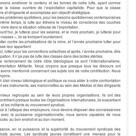
evons améliorer le contenu et les formes de notre lutte, ayant comme
e la classe ouvrière de l’exploitation capitaliste. Pour que la classe
e et dirigeante et accomplisse son objectif stratégique.
our les problèmes quotidiens, pour les besoins quotidiennes contemporaines
 même temps, la lutte qui élèvera le niveau de conscience des couches
vivre dans la situation odieuse de l’exploitation.
rd’hui, je lutterai pour les salaires, et le mois prochain, je lutterai pour
 masses », ils se trompent lourdement.
er contre les privatisations de la mine, et l’année prochaine lutter pour
sse leur appartient.
, lutter pour les conventions collectives et après, l’année prochaine, dire
pation. Il n’ya pas de lutte des classes dans des boîtes stériles.
e renforcement de notre cible idéologique ce sont l’Internationalisme,
Orientation Militante. Nous croyons que presque tous les discours ont
 avons mentionné concernant ces sujets lors de notre contribution. Nous
nçons.
t clair niveau idéologique et politique va nous aider à notre confrontation
et ses instruments, ses marionnettes au sein des Médias et des dirigeants
 mieux regroupés au sein de leurs propres organisations, ils ont des
ontrôlent presque toutes les Organisations Internationales, ils exacerbent
s et les militants du mouvement syndical.
cace à l’attaque des employeurs, nous devons disposer des connaissances
i, avec la puissance organisationnelle, nous serons capables de nous
uccès∙ au bon endroit et au bon moment.
sance, en la puissance et la supériorité du mouvement syndicale des
dicats jaunes. Les syndicats jaunes constituent une menace pour le