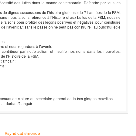
nécessité des luttes dans le monde contemporain. Défendre par tous les
 de dignes successeurs de l’histoire glorieuse de 71 années de la FSM.
 quand nous faisons référence à l’Histoire et aux Luttes de la FSM, nous ne
le faisons pour profiter des leçons positives et négatives, pour construire
e l’avenir. Et sans le passé on ne peut pas construire l’aujourd’hui et le
tes.
re et nous regardons à l’avenir.
ontribuer par notre action, et inscrire nos noms dans les nouvelles,
de l’Histoire de la FSM.
 africain!
ité!
discours-de-cloture-du-secretaire-general-de-la-fsm-giorgos-mavrikos-
ial-durban/?lang=fr
#syndicat
#monde