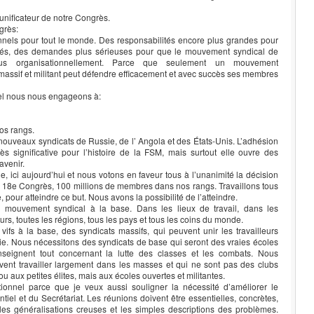
unificateur de notre Congrès.
grès:
nels pour tout le monde. Des responsabilités encore plus grandes pour
vés, des demandes plus sérieuses pour que le mouvement syndical de
us organisationnellement. Parce que seulement un mouvement
massif et militant peut défendre efficacement et avec succès ses membres
nel nous nous engageons à:
os rangs.
nouveaux syndicats de Russie, de l’ Angola et des États-Unis. L’adhésion
ès significative pour l’histoire de la FSM, mais surtout elle ouvre des
avenir.
 ici aujourd’hui et nous votons en faveur tous à l’unanimité la décision
re 18e Congrès, 100 millions de membres dans nos rangs. Travaillons tous
 pour atteindre ce but. Nous avons la possibilité de l’atteindre.
 mouvement syndical à la base. Dans les lieux de travail, dans les
urs, toutes les régions, tous les pays et tous les coins du monde.
fs à la base, des syndicats massifs, qui peuvent unir les travailleurs
isie. Nous nécessitons des syndicats de base qui seront des vraies écoles
enseignent tout concernant la lutte des classes et les combats. Nous
vent travailler largement dans les masses et qui ne sont pas des clubs
 aux petites élites, mais aux écoles ouvertes et militantes.
tionnel parce que je veux aussi souligner la nécessité d’améliorer le
iel et du Secrétariat. Les réunions doivent être essentielles, concrètes,
r les généralisations creuses et les simples descriptions des problèmes.