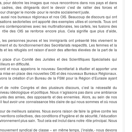
, pour décrire les images que nous rencontrons dans nos pays et dans
dres, des dirigeants dont le devoir c’est de rallier des forces et
pour changer le monde∙ pour le rendre socialement juste.
aussi nos bureaux régionaux et nos OIS. Beaucoup de discours qui ont
isations sectorielles ont apporté des exemples utiles et corrects. Tous ont
ons contemporaines avec les multinationales, les cartels, les fusions des
 le rôle des OIS se renforce encore plus. Cela signifie que plus d’aide,
, les personnes jeunes et les immigrants ont présenté très vivement le
ment et du fonctionnement des Secrétariats respectifs. Les femmes et la
ts et les réfugiés ont raison d’avoir des attentes élevées de la part de la
place d’un Comité des Juristes et des Scientifiques Spécialisés qui
lleurs en difficulté.
rd et nous appelons le nouveau Secrétariat à étudier et apporter une
la mise en place des nouvelles OIS et des nouveaux Bureaux Régionaux.
uvons la création d’un Bureau de la FSM pour la Région d’Eurasie ayant
rt de notre Congrès et des plusieurs discours, c’est la nécessité du
niveau idéologique et politique. Nous n’agissons pas dans une ambiance
tourés des amies, des opposants et des ennemies. Alors, au sein de nos
 il faut avoir une connaissance très claire de qui nous sommes et où nous
ur de meilleurs salaires. Nous avons raison de faire la grève contre les
ventions collectives, des conditions d’hygiène et de sécurité, l’éducation
nvironnement plus sain. Tout cela est inclut dans notre rôle principal. Nous
ouvement syndical de classe – en même temps, j’insiste,- nous devons