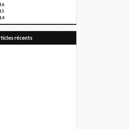
16
15
14
articles récents