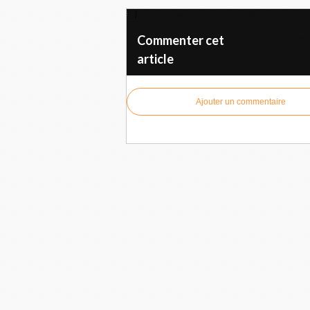
Deux livres chinois sur Karl Marx et Mao Zed
Un sondage révèl
Commenter cet
article
Ajouter un commentaire