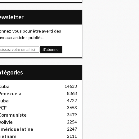
Newsletter
nnez-vous pour être averti des
veaux articles publiés.
Catégories
Cuba
14633
Venezuela
8363
cuba
4722
PCF
3653
Communiste
3479
olivie
2254
mérique latine
2247
vietnam
2111