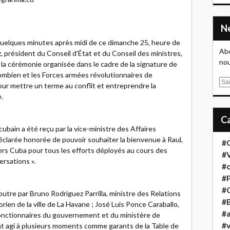
ques minutes après midi de ce dimanche 25, heure de
Abo
, président du Conseil d’État et du Conseil des ministres,
nou
 à la cérémonie organisée dans le cadre de la signature de
ombien et les Forces armées révolutionnaires de
E
r mettre un terme au conflit et entreprendre la
m
.
a
i
l
cubain a été reçu par la vice-ministre des Affaires
déclarée honorée de pouvoir souhaiter la bienvenue à Raul,
#
nvers Cuba pour tous les efforts déployés au cours des
#
ersations ».
#
#
#
tre par Bruno Rodriguez Parrilla, ministre des Relations
#B
rien de la ville de La Havane ; José Luis Ponce Caraballo,
#a
onctionnaires du gouvernement et du ministère de
#
t agi à plusieurs moments comme garants de la Table de