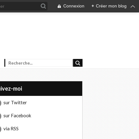
Connexion
+
Créer mon blog
uivez-moi
sur Twitter
sur Facebook
via RSS