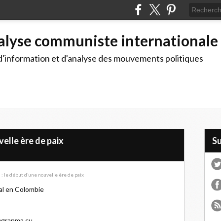
alyse communiste internationale
d'information et d'analyse des mouvements politiques
elle ère de paix
S
nal en Colombie
@granma.cu