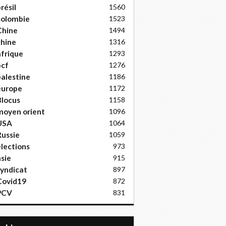
résil
1560
colombie
1523
Chine
1494
hine
1316
frique
1293
pcf
1276
alestine
1186
europe
1172
locus
1158
moyen orient
1096
USA
1064
ussie
1059
lections
973
sie
915
yndicat
897
Covid19
872
PCV
831