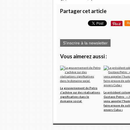
Partager cet article
R
S'inscrire à la newsletter
Vous aimerez aussi :
Le gouvernement de Petro
s'achève sur des réalisations
Le président colo
significatives dans le
Gustavo Petro : « J
domaine social.
venu appeler l'hum
faire preuve de sol
envers Cuba »