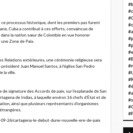
#b
#
#
 ce processus historique, dont les premiers pas furent
#c
avane, Cuba a contribué à ces efforts, convaincue de
#a
ve dans la nation sœur de Colombie en vue honorer
#
 une Zone de Paix.
#p
#
#B
es Relations extérieures, une cérémonie religieuse sera
#
le président Juan Manuel Santos, à l’église San Pedro
#
 la ville.
#R
#é
e de signature des Accords de paix, sur l’esplanade de San
#a
agena de Indias, à laquelle environ 16 chefs d’État et de
#s
ation, ainsi que plusieurs représentants d’organismes
#
 étrangères.
#
-09-26/cartagena-le-debut-dune-nouvelle-ere-de-paix