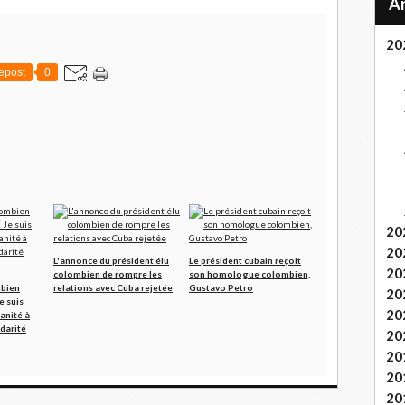
20
epost
0
20
20
L'annonce du président élu
Le président cubain reçoit
20
colombien de rompre les
son homologue colombien,
mbien
relations avec Cuba rejetée
Gustavo Petro
20
e suis
20
anité à
idarité
20
20
20
20