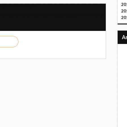
20
ong publiés à l'étranger
20
e le mécontentement des Argentins avec le gouvernement Macri
20