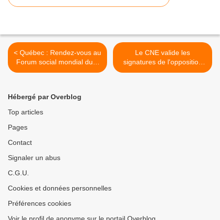
< Québec : Rendez-vous au
Le CNE valide les
Forum social mondial du 9
signatures de l'opposition
au 14 août à Montréal
pour le référendum
révocatoire >
Hébergé par Overblog
Top articles
Pages
Contact
Signaler un abus
C.G.U.
Cookies et données personnelles
Préférences cookies
Voir le profil de anonyme sur le portail Overblog