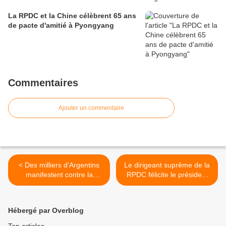
La RPDC et la Chine célèbrent 65 ans
de pacte d'amitié à Pyongyang
Commentaires
Ajouter un commentaire
< Des milliers d'Argentins
Le dirigeant suprême de la
manifestent contre la
RPDC félicite le président
politique économique du
chinois à l'occasion du 95e
président Macri
anniversaire du PCC >
Hébergé par Overblog