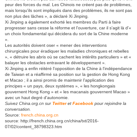
peur des forces du mal. Les Chinois ne créent pas de problèmes,
mais lorsqu'ils sont impliqués dans des problèmes, ils ne sont pas
non plus des lâches », a déclaré Xi Jinping.
Xi Jinping a également exhorté les membres du Parti à faire
progresser sans cesse la réforme et l'ouverture, car il s'agit là d'«
un choix fondamental qui décidera du sort de la Chine moderne
».
Les autorités doivent oser « mener des interventions
chirurgicales pour éradiquer les maladies chroniques et rebelles
», « détruire les abris où se cachent les intérêts particuliers » et «
balayer les obstacles entravant le développement ».
Xi Jinping a enfin réitéré l'opposition de la Chine à l'indépendance
de Taiwan et a réaffirmé sa position sur la gestion de Hong Kong
et Macao ; il a ainsi promis de maintenir l'application des
principes « un pays, deux systèmes », « les hongkongais
gouvernent Hong Kong » et « les macanais gouvernent Macao »
avec un haut degré d'autonomie.
Suivez China.org.cn sur
Twitter
et
Facebook
pour rejoindre la
conversation.
Source:
french.china.org.cn
source: http://french.china.org.cn/china/txt/2016-
07/02/content_38798323.htm