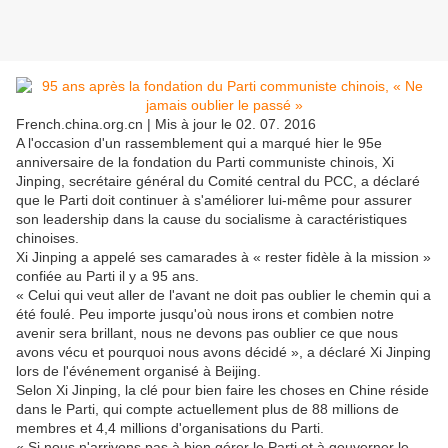
French.china.org.cn | Mis à jour le 02. 07. 2016
A l'occasion d'un rassemblement qui a marqué hier le 95e
anniversaire de la fondation du Parti communiste chinois, Xi
Jinping, secrétaire général du Comité central du PCC, a déclaré
que le Parti doit continuer à s'améliorer lui-même pour assurer
son leadership dans la cause du socialisme à caractéristiques
chinoises.
Xi Jinping a appelé ses camarades à « rester fidèle à la mission »
confiée au Parti il y a 95 ans.
« Celui qui veut aller de l'avant ne doit pas oublier le chemin qui a
été foulé. Peu importe jusqu'où nous irons et combien notre
avenir sera brillant, nous ne devons pas oublier ce que nous
avons vécu et pourquoi nous avons décidé », a déclaré Xi Jinping
lors de l'événement organisé à Beijing.
Selon Xi Jinping, la clé pour bien faire les choses en Chine réside
dans le Parti, qui compte actuellement plus de 88 millions de
membres et 4,4 millions d'organisations du Parti.
« Si nous n'arrivons pas à bien gérer le Parti et à gouverner le