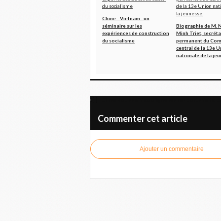
Chine - Vietnam : un
séminaire sur les
Biographie de M. 
expériences de construction
Minh Triet, secréta
du socialisme
permanent du Com
central de la 13e 
nationale de la jeu
Dilma Rousseff souligne les rapports faits pa
Commenter cet article
Ajouter un commentaire