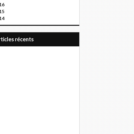
16
15
14
articles récents