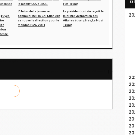
L’Union de la jeunesse
Le président cubain reçoit le
20
Nguyen
communiste Hô Chi Minh élit
ministre vietnamien des
ire
sa nouvelle direction pour le
Affaires étrangères, Le Hoai
ité
mandat 2026-2031
Trung
Union
nesse.
r le peuple brésilien avec les médecins cubains
Japon. Les anti-impérialistes l’emportent à Okinawa
20
20
20
20
20
20
20
20
20