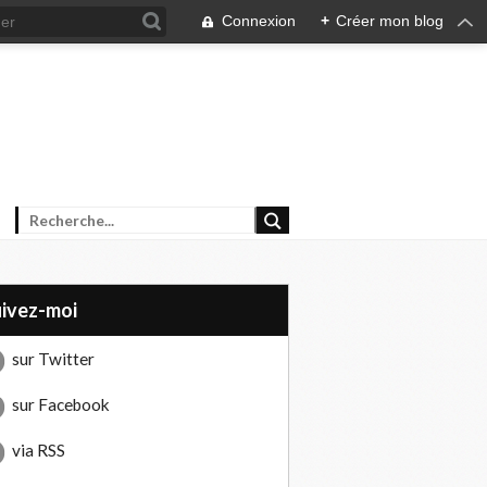
Connexion
+
Créer mon blog
uivez-moi
sur Twitter
sur Facebook
via RSS