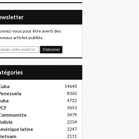
Newsletter
nnez-vous pour être averti des
veaux articles publiés.
Catégories
Cuba
14640
Venezuela
8363
cuba
4722
PCF
3653
Communiste
3479
olivie
2254
mérique latine
2247
vietnam
2111