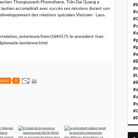
 laotien Thongsavanh Phomvihane, Trân Dai Quang a
#b
 laotien accomplirait avec succès ses missions durant son
#
 développement des relations spéciales Vietnam - Laos.
#
#c
#a
ue/relation_exterieure/item/2643571-le-president-tran-
#
iplomatie-laotienne.html
#p
#
#B
#
#
epost
0
#R
#é
#a
#s
#
#