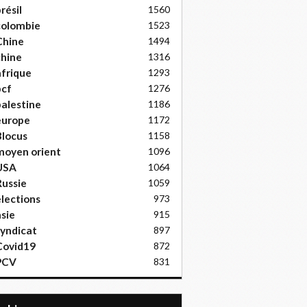
résil
1560
colombie
1523
Chine
1494
hine
1316
frique
1293
pcf
1276
alestine
1186
europe
1172
locus
1158
moyen orient
1096
USA
1064
ussie
1059
lections
973
sie
915
yndicat
897
Covid19
872
PCV
831