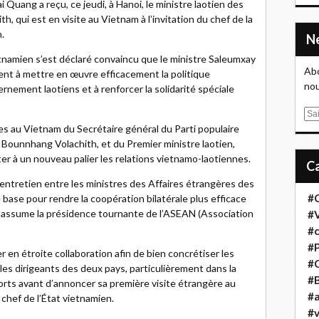
 Quang a reçu, ce jeudi, à Hanoi, le ministre laotien des
 qui est en visite au Vietnam à l’invitation du chef de la
.
ietnamien s’est déclaré convaincu que le ministre Saleumxay
Abo
nt à mettre en œuvre efficacement la politique
nou
ernement laotiens et à renforcer la solidarité spéciale
E
tes au Vietnam du Secrétaire général du Parti populaire
m
, Bounnhang Volachith, et du Premier ministre laotien,
a
ter à un nouveau palier les relations vietnamo-laotiennes.
i
l
’entretien entre les ministres des Affaires étrangères des
#
e base pour rendre la coopération bilatérale plus efficace
assume la présidence tournante de l’ASEAN (Association
#
#
#
r en étroite collaboration afin de bien concrétiser les
#
les dirigeants des deux pays, particulièrement dans la
#B
sports avant d’annoncer sa première visite étrangère au
#a
 chef de l’État vietnamien.
#