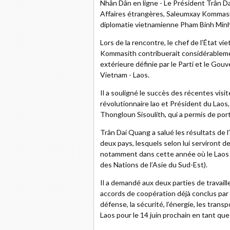
Nhân Dân en ligne - Le Président Trân Dai
Affaires étrangères, Saleumxay Kommasith,
diplomatie vietnamienne Pham Binh Minh
Lors de la rencontre, le chef de l’État v
Kommasith contribuerait considérableme
extérieure définie par le Parti et le Gouv
Vietnam - Laos.
Il a souligné le succès des récentes visi
révolutionnaire lao et Président du Laos
Thongloun Sisoulith, qui a permis de por
Trân Dai Quang a salué les résultats de l
deux pays, lesquels selon lui serviront d
notamment dans cette année où le Laos 
des Nations de l’Asie du Sud-Est).
Il a demandé aux deux parties de travaille
accords de coopération déjà conclus par 
défense, la sécurité, l’énergie, les tran
Laos pour le 14 juin prochain en tant que