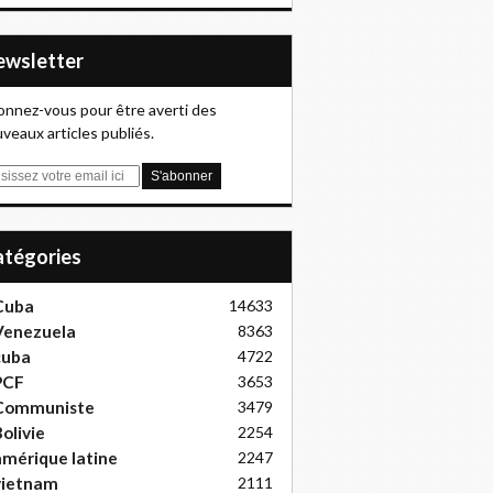
Newsletter
nnez-vous pour être averti des
veaux articles publiés.
Catégories
Cuba
14633
Venezuela
8363
cuba
4722
PCF
3653
Communiste
3479
olivie
2254
mérique latine
2247
vietnam
2111