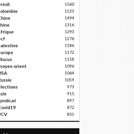
résil
1560
colombie
1523
Chine
1494
hine
1316
frique
1293
pcf
1276
alestine
1186
europe
1172
locus
1158
moyen orient
1096
USA
1064
ussie
1059
lections
973
sie
915
yndicat
897
Covid19
872
PCV
831