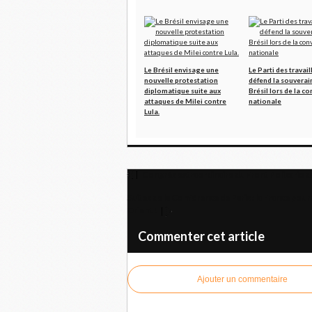
Le Brésil envisage une
Le Parti des travail
nouvelle protestation
défend la souverai
diplomatique suite aux
Brésil lors de la c
attaques de Milei contre
nationale
Lula.
Congrès extraordinaire du Front Polisario dé
Suites de la Conférence de Paris : la France pour
Orient !
Commenter cet article
Ajouter un commentaire