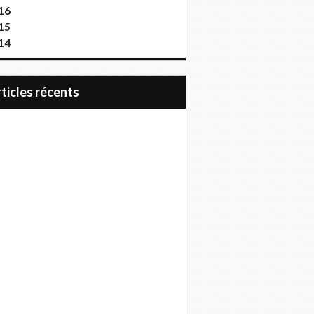
16
15
14
articles récents