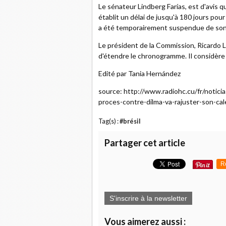
Le sénateur Lindberg Farías, est d'avis q
établit un délai de jusqu'à 180 jours pour
a été temporairement suspendue de son
Le président de la Commission, Ricardo Li
d'étendre le chronogramme. Il considère
Edité par Tania Hernández
source: http://www.radiohc.cu/fr/notic
proces-contre-dilma-va-rajuster-son-cal
Tag(s) :
#brésil
Partager cet article
R
S'inscrire à la newsletter
Vous aimerez aussi :