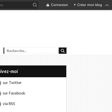
Connexion
+
Créer mon blog
uivez-moi
sur Twitter
sur Facebook
via RSS