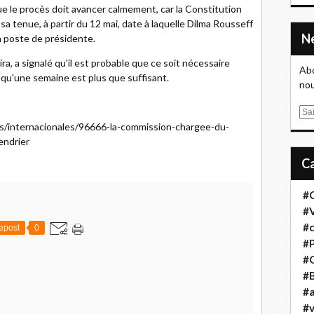
ue le procès doit avancer calmement, car la Constitution
 sa tenue, à partir du 12 mai, date à laquelle Dilma Rousseff
 poste de présidente.
ra, a signalé qu'il est probable que ce soit nécessaire
Abo
 qu'une semaine est plus que suffisant.
nou
E
ias/internacionales/96666-la-commission-chargee-du-
m
endrier
a
i
l
#
#
#
epost
0
#
#
#B
#a
#