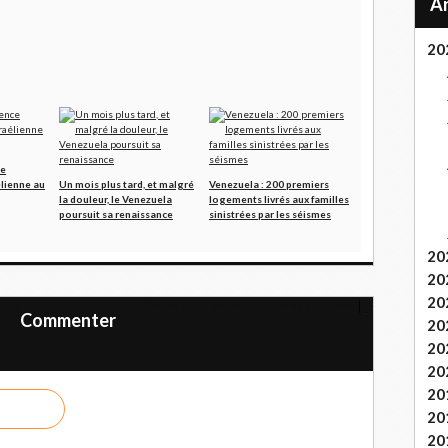
20
ce
élienne au
Un mois plus tard, et malgré
Venezuela : 200 premiers
la douleur, le Venezuela
logements livrés aux familles
poursuit sa renaissance
sinistrées par les séismes
20
20
20
ance
Liberté pour les communistes polonais
Commenter
20
20
20
20
20
20