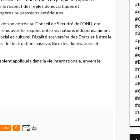
#b
r le respect des règles démocratiques et
#
angères ou pressions extérieures.
#
rs de son entrée au Conseil de Sécurité de l'ONU, ont
#c
promouvoir le respect entre les nations indépendamment
#a
ial et culturel, l'égalité souveraine des États et à être le
#
s de destruction massive, libre des dominations et
#p
#
oient appliqués dans la vie internationale, envers le
#B
#
#
#R
#é
#a
#s
#
#
epost
0