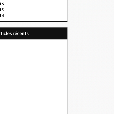
16
15
14
articles récents