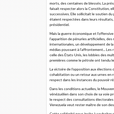
morts, des centaines de blessés. La prés
faisait respecter alors la Constitution,
successives. Elle sollicitait le soutien 
étaient respectées dans leurs résultats, 
présidentiel.
Mais la guerre économique et l'offensive
l'apparition de pénuries artificielles, d
internationales, un développement de la p
médias poussant à l'affrontement... Les
celle des États-Unis, les lobbies des mul
premières comme le pétrole ont tendu les
La victoire de l'opposition aux élections
cohabitation ou un retour aux urnes en r
respect dans les instances du pouvoir rép
Dans les conditions actuelles, le Mouveme
vénézuélien dans son choix de sa voie p
le respect des consultations électorales
Venezuela veut rester maître de son des
Cette solidarité nous incite à souhaiter e