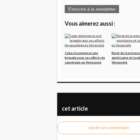
S'inscrire à la newsletter
Vous aimerez aussi :
Cuba récompense une
Rejet de la présen
brigade pour ses efforts de
américaine et isra
sauvetage au Venezuela
Venezuela
Un mois de la culture cubaine démarre en Fr
cet article
Ajouter un commentaire