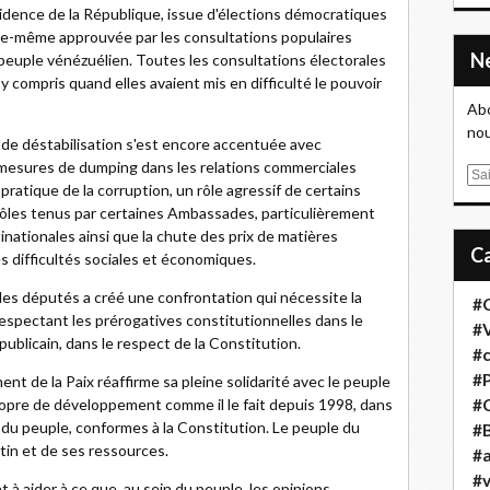
idence de la République, issue d'élections démocratiques
 elle-même approuvée par les consultations populaires
du peuple vénézuélien. Toutes les consultations électorales
y compris quand elles avaient mis en difficulté le pouvoir
Abo
nou
 de déstabilisation s'est encore accentuée avec
es mesures de dumping dans les relations commerciales
E
ratique de la corruption, un rôle agressif de certains
m
 rôles tenus par certaines Ambassades, particulièrement
a
tinationales ainsi que la chute des prix de matières
i
 difficultés sociales et économiques.
l
 des députés a créé une confrontation qui nécessite la
#
espectant les prérogatives constitutionnelles dans le
#
ublicain, dans le respect de la Constitution.
#
#
nt de la Paix réaffirme sa pleine solidarité avec le peuple
#
ropre de développement comme il le fait depuis 1998, dans
 du peuple, conformes à la Constitution. Le peuple du
#B
tin et de ses ressources.
#a
#
t à aider à ce que, au sein du peuple, les opinions