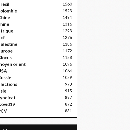
résil
1560
colombie
1523
Chine
1494
hine
1316
frique
1293
pcf
1276
alestine
1186
europe
1172
locus
1158
moyen orient
1096
USA
1064
ussie
1059
lections
973
sie
915
yndicat
897
Covid19
872
PCV
831