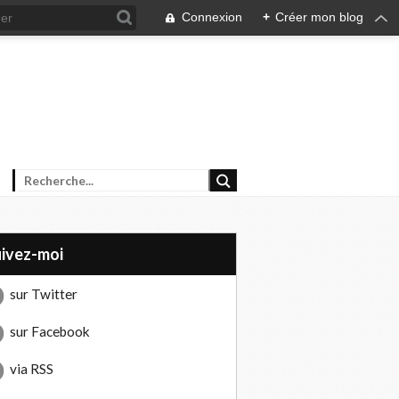
Connexion
+
Créer mon blog
uivez-moi
sur Twitter
sur Facebook
via RSS