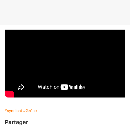
#syndicat
#Grèce
Partager