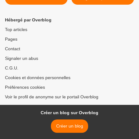
victoire sur les troupes sud-
milieu de manifestations
africaines
pour l'anniversaire du
putsch militaire de 1976 >
Hébergé par Overblog
Top articles
Pages
Contact
Signaler un abus
C.G.U.
Cookies et données personnelles
Préférences cookies
Voir le profil de anonyme sur le portail Overblog
Créer un blog sur Overblog
Créer un blog