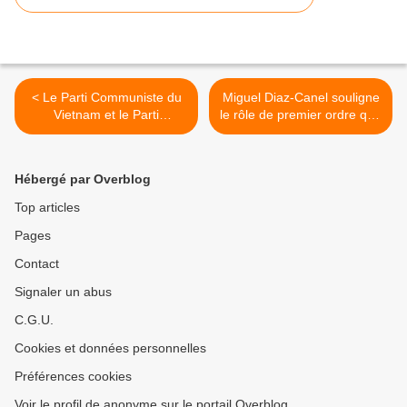
< Le Parti Communiste ​du
Miguel Diaz-Canel souligne
Vietnam et le Parti
le rôle de premier ordre que
communiste de Bohème et
revient aux jeunes
de Moravie renforcent leur
journalistes >
coopération
Hébergé par Overblog
Top articles
Pages
Contact
Signaler un abus
C.G.U.
Cookies et données personnelles
Préférences cookies
Voir le profil de anonyme sur le portail Overblog