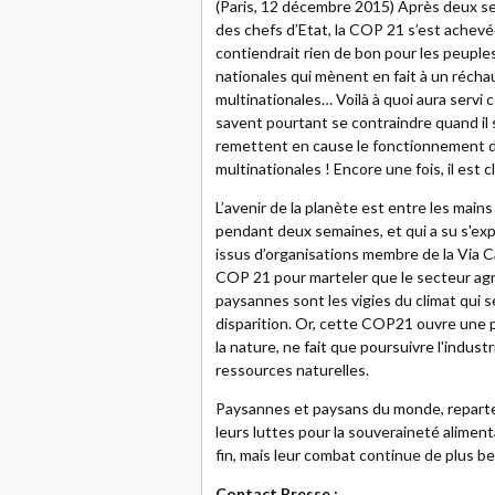
(Paris, 12 décembre 2015) Après deux s
des chefs d’Etat, la COP 21 s’est achevé
contiendrait rien de bon pour les peuple
nationales qui mènent en fait à un réch
multinationales… Voilà à quoi aura servi
savent pourtant se contraindre quand il 
remettent en cause le fonctionnement d
multinationales ! Encore une fois, il est c
L’avenir de la planète est entre les mai
pendant deux semaines, et qui a su s'ex
issus d’organisations membre de la Via C
COP 21 pour marteler que le secteur agr
paysannes sont les vigies du climat qui se
disparition. Or, cette COP21 ouvre une p
la nature, ne fait que poursuivre l'indust
ressources naturelles.
Paysannes et paysans du monde, reparte
leurs luttes pour la souveraineté alimen
fin, mais leur combat continue de plus bel
Contact Presse :