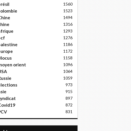
résil
1560
colombie
1523
Chine
1494
hine
1316
frique
1293
pcf
1276
alestine
1186
europe
1172
locus
1158
moyen orient
1096
USA
1064
ussie
1059
lections
973
sie
915
yndicat
897
Covid19
872
PCV
831