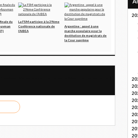
20
 finale du
La FSM participe à la 29ème
ouvman
Conférence nationale de
Argentine : appel à une
PP)
l’AIBEA
marche populaire pour la
destitution de magistrats de
la Cour suprême
gnation
 tracées au Venezuela pour renforcer la Révolution bolivarienne
20
20
20
20
20
20
20
20
20