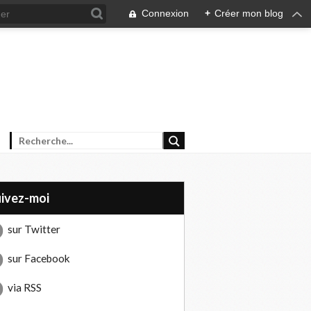
Connexion
+
Créer mon blog
uivez-moi
sur Twitter
sur Facebook
via RSS