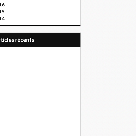
16
15
14
articles récents