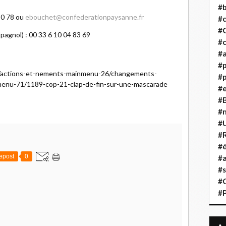
#b
 80 78 ou
ebouchet@confederationpaysanne.fr
#
#
spagnol) : 00 33 6 10 04 83 69
#c
#a
#
hp/actions-et-nements-mainmenu-26/changements-
#p
menu-71/1189-cop-21-clap-de-fin-sur-une-mascarade
#
#B
#
#
#R
#é
epost
0
#a
#s
#
#