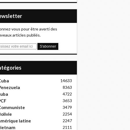
Newsletter
nnez-vous pour être averti des
veaux articles publiés.
Catégories
Cuba
14633
Venezuela
8363
cuba
4722
PCF
3653
Communiste
3479
olivie
2254
mérique latine
2247
vietnam
2111