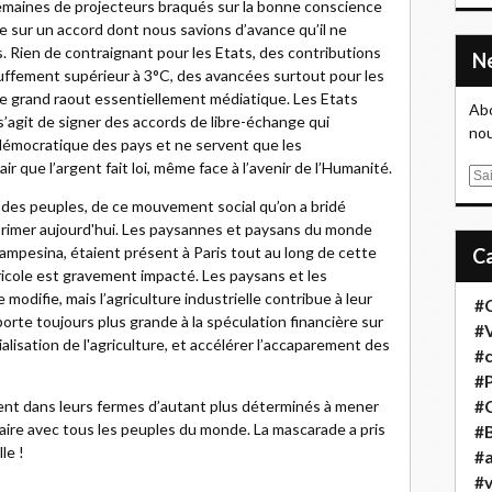
emaines de projecteurs braqués sur la bonne conscience
e sur un accord dont nous savions d’avance qu’il ne
s. Rien de contraignant pour les Etats, des contributions
auffement supérieur à 3°C, des avancées surtout pour les
 ce grand raout essentiellement médiatique. Les Etats
Abo
s’agit de signer des accords de libre-échange qui
nou
émocratique des pays et ne servent que les
lair que l’argent fait loi, même face à l’avenir de l’Humanité.
E
m
ns des peuples, de ce mouvement social qu’on a bridé
a
primer aujourd'hui. Les paysannes et paysans du monde
i
ampesina, étaient présent à Paris tout au long de cette
l
icole est gravement impacté. Les paysans et les
 modifie, mais l’agriculture industrielle contribue à leur
#
orte toujours plus grande à la spéculation financière sur
#
rialisation de l'agriculture, et accélérer l’accaparement des
#
#
nt dans leurs fermes d’autant plus déterminés à mener
#
taire avec tous les peuples du monde. La mascarade a pris
#B
le !
#a
#