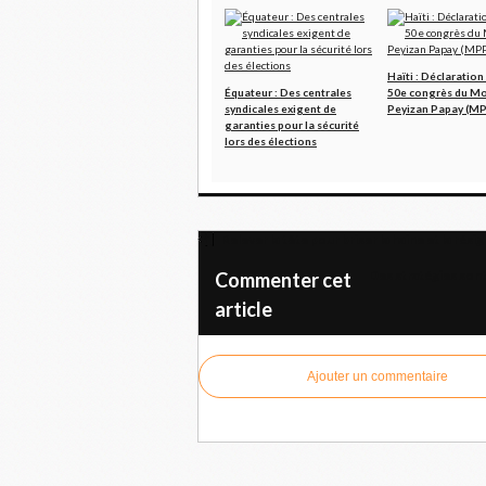
Haïti : Déclaration
Équateur : Des centrales
50e congrès du M
syndicales exigent de
Peyizan Papay (M
garanties pour la sécurité
lors des élections
Relever la tête pour briser la haine et la rési
Des stratégies sont
Commenter cet
article
Ajouter un commentaire