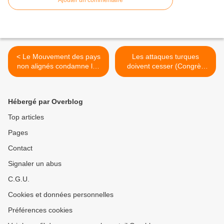
Ajouter un commentaire
< Le Mouvement des pays
Les attaques turques
non alignés condamne les
doivent cesser (Congrès
agressions israéliennes
national du Kurdistan) >
contre le peuple palestinien
Hébergé par Overblog
Top articles
Pages
Contact
Signaler un abus
C.G.U.
Cookies et données personnelles
Préférences cookies