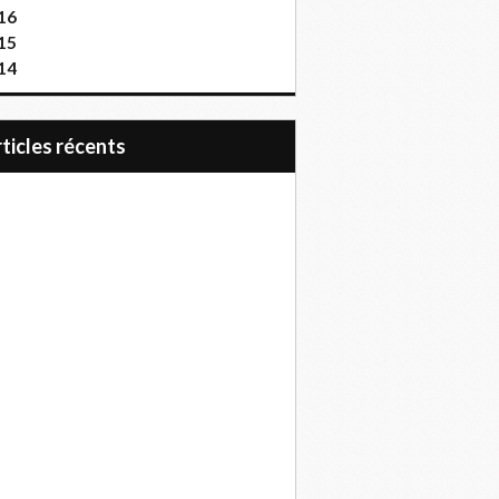
16
15
14
articles récents