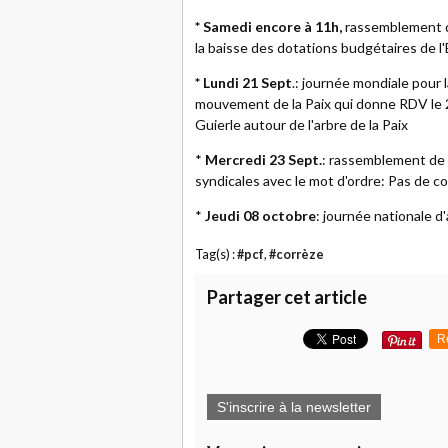
* Samedi encore à 11h,
rassemblement de
la baisse des dotations budgétaires de l'E
* Lundi 21 Sept
.: journée mondiale pour l
mouvement de la Paix qui donne RDV le 2
Guierle autour de l'arbre de la Paix
*
Mercredi 23 Sept.
: rassemblement de 
syndicales avec le mot d'ordre: Pas de c
*
Jeudi 08 octobre
: journée nationale d
Tag(s) :
#pcf
,
#corrèze
Partager cet article
R
S'inscrire à la newsletter