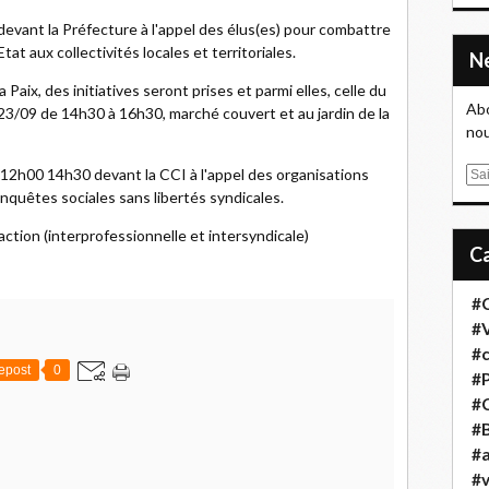
vant la Préfecture à l'appel des élus(es) pour combattre
tat aux collectivités locales et territoriales.
a Paix, des initiatives seront prises et parmi elles, celle du
Abo
3/09 de 14h30 à 16h30, marché couvert et au jardin de la
nou
12h00 14h30 devant la CCI à l'appel des organisations
E
onquêtes sociales sans libertés syndicales.
m
a
'action (interprofessionnelle et intersyndicale)
i
l
#
#
#
epost
0
#
#
#B
#a
#