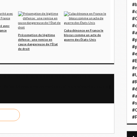
#b
#
#
#c
té avec
rance
Cuba dénonce en France le
#a
Présomption de légitime
blocus comme un acte de
#
défense : une remise en
guerre des États-Unis
cause dangereuse de l'État
#p
de droit
#
#B
#
#
 la journée internationale de la Paix du 21 septembre
#R
 - Solidarité avec le mouvement populaire grandissant du peuple
#é
#a
#s
#
#