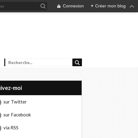
Connexion
+
Créer mon blog
uivez-moi
sur Twitter
sur Facebook
via RSS