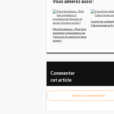
Vous aimerez aussi :
L'esprit de solidari
Cuba prévaut en F
Fibre Excellence : l’État doit
empêcher la liquidation de
Tarascon et sauver les deux
usines !
Mouvement de la Paix 19: manifestations pour
Parti Communiste Irakien
Commenter
cet article
Ajouter un commentaire