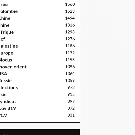
résil
1560
colombie
1523
Chine
1494
hine
1316
frique
1293
pcf
1276
alestine
1186
europe
1172
locus
1158
moyen orient
1096
USA
1064
ussie
1059
lections
973
sie
915
yndicat
897
Covid19
872
PCV
831