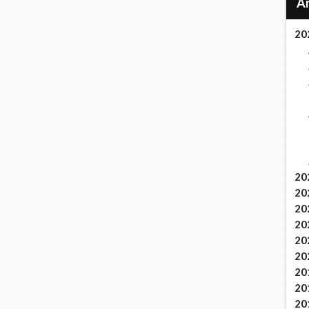
20
20
20
20
20
20
20
20
20
20