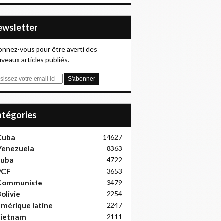
Newsletter
nnez-vous pour être averti des
veaux articles publiés.
Catégories
Cuba
14627
Venezuela
8363
cuba
4722
PCF
3653
Communiste
3479
olivie
2254
mérique latine
2247
vietnam
2111