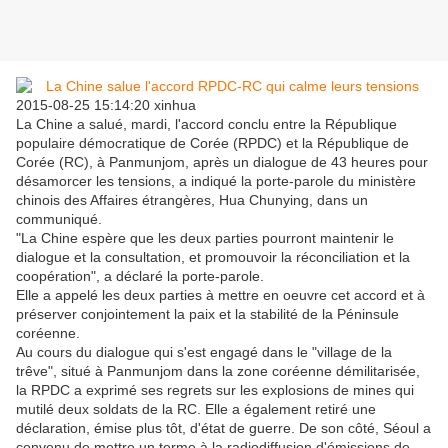
2015-08-25 15:14:20 xinhua
La Chine a salué, mardi, l'accord conclu entre la République
populaire démocratique de Corée (RPDC) et la République de
Corée (RC), à Panmunjom, après un dialogue de 43 heures pour
désamorcer les tensions, a indiqué la porte-parole du ministère
chinois des Affaires étrangères, Hua Chunying, dans un
communiqué.
"La Chine espère que les deux parties pourront maintenir le
dialogue et la consultation, et promouvoir la réconciliation et la
coopération", a déclaré la porte-parole.
Elle a appelé les deux parties à mettre en oeuvre cet accord et à
préserver conjointement la paix et la stabilité de la Péninsule
coréenne.
Au cours du dialogue qui s'est engagé dans le "village de la
trêve", situé à Panmunjom dans la zone coréenne démilitarisée,
la RPDC a exprimé ses regrets sur les explosions de mines qui
mutilé deux soldats de la RC. Elle a également retiré une
déclaration, émise plus tôt, d'état de guerre. De son côté, Séoul a
convenu de mettre un terme à la radiodiffusion d'émissions de