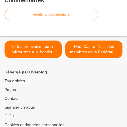
Commentaires
Ajouter un commentaire
< Des preuves de para-
Raúl Castro félicite les
militarisme à la frontière
membres de la Fédération
entre le Venezuela et le
des Femmes Cubaines >
Colombie sont présentées
Hébergé par Overblog
Top articles
Pages
Contact
Signaler un abus
C.G.U.
Cookies et données personnelles