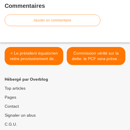
Commentaires
Ajouter un commentaire
< Le président équatorien
Commission vérité sur la
retire provisoirement deux
dette: le PCF sera présent
projets de loi et ouvre un
au Parlement grec >
grand débat national
Hébergé par Overblog
Top articles
Pages
Contact
Signaler un abus
C.G.U.