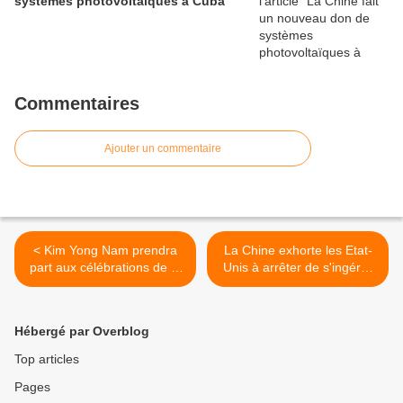
systèmes photovoltaïques à Cuba
Commentaires
Ajouter un commentaire
< Kim Yong Nam prendra
La Chine exhorte les Etat-
part aux célébrations de la
Unis à arrêter de s'ingérer
Victoire de la Grande
dans les affaires intérieures
Guerre patriotique à
de la Chine sous prétexte
Moscou
de la religion >
Hébergé par Overblog
Top articles
Pages