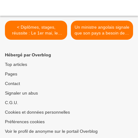
< Diplômes, stages,
Un ministre angolais signale
réussite : Le 1er mai, les
que son pays a besoin de la
étudiants manifestent pour
coopération de Cuba pour
leurs revendications
diffuser sa vérité >
Hébergé par Overblog
Top articles
Pages
Contact
Signaler un abus
C.G.U.
Cookies et données personnelles
Préférences cookies
Voir le profil de anonyme sur le portail Overblog