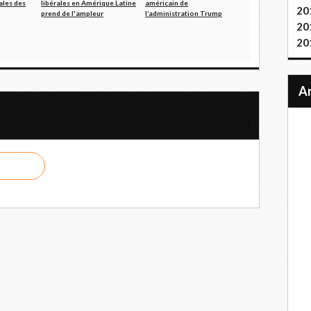
ales des
libérales en Amérique Latine
américain de
20
prend de l'ampleur
l’administration Trump
20
20
ppement pour l'après 2015
Rafael Correa : “Avec ou sans pétrole notre économie est solide”