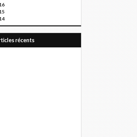
16
15
14
articles récents