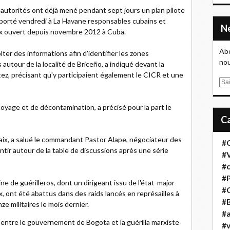
 autorités ont déjà mené pendant sept jours un plan pilote
apporté vendredi à La Havane responsables cubains et
ix ouvert depuis novembre 2012 à Cuba.
Abo
ter des informations afin d'identifier les zones
nou
utour de la localité de Briceño, a indiqué devant la
ez, précisant qu'y participaient également le CICR et une
E
m
a
yage et de décontamination, a précisé pour la part le
i
l
paix, a salué le commandant Pastor Alape, négociateur des
#
entir autour de la table de discussions après une série
#
#
#
e de guérilleros, dont un dirigeant issu de l'état-major
#
, ont été abattus dans des raids lancés en représailles à
#B
e militaires le mois dernier.
#a
entre le gouvernement de Bogota et la guérilla marxiste
#