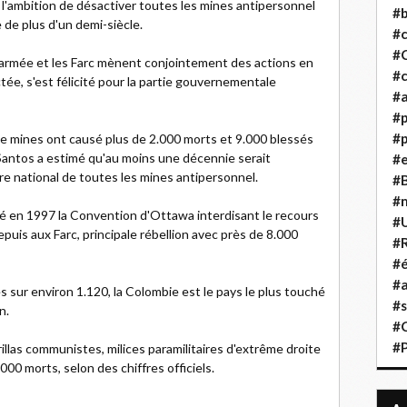
a l'ambition de désactiver toutes les mines antipersonnel
#b
e de plus d'un demi-siècle.
#
#
de l'armée et les Farc mènent conjointement des actions en
#c
ée, s'est félicité pour la partie gouvernementale
#a
#
#p
de mines ont causé plus de 2.000 morts et 9.000 blessés
antos a estimé qu'au moins une décennie serait
#
ire national de toutes les mines antipersonnel.
#B
#
né en 1997 la Convention d'Ottawa interdisant le recours
#
puis aux Farc, principale rébellion avec près de 8.000
#R
#é
#a
 sur environ 1.120, la Colombie est le pays le plus touché
#s
n.
#
#
illas communistes, milices paramilitaires d'extrême droite
000 morts, selon des chiffres officiels.