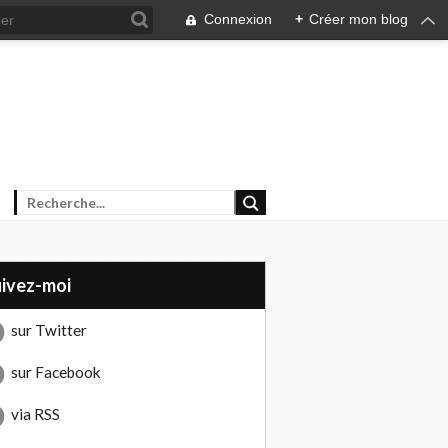
Connexion
+
Créer mon blog
uivez-moi
sur Twitter
sur Facebook
via RSS