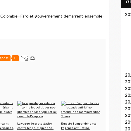
20
/Colombie--Farc-et-gouvernement-demarrent-ensemble-
epost
0
20
20
20
20
20
20
20
20
ertains
La vague de protestation
Ernesto Samper dénonce
20
éricains à
contre les politiques néo-
l’agenda anti-latino-