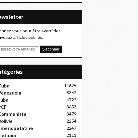
Newsletter
nnez-vous pour être averti des
veaux articles publiés.
Catégories
Cuba
14625
Venezuela
8362
cuba
4722
PCF
3653
Communiste
3479
olivie
2254
mérique latine
2247
vietnam
2111