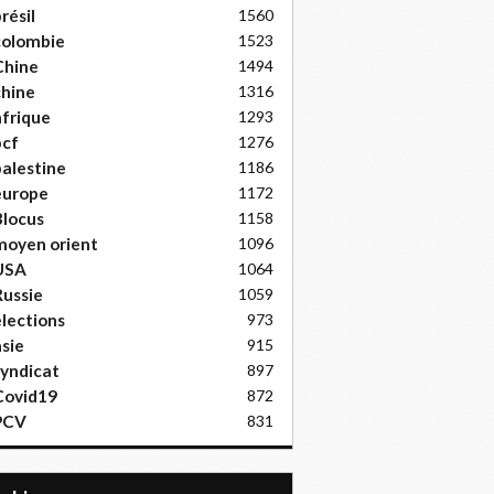
résil
1560
colombie
1523
Chine
1494
hine
1316
frique
1293
pcf
1276
alestine
1186
europe
1172
locus
1158
moyen orient
1096
USA
1064
ussie
1059
lections
973
sie
915
yndicat
897
Covid19
872
PCV
831