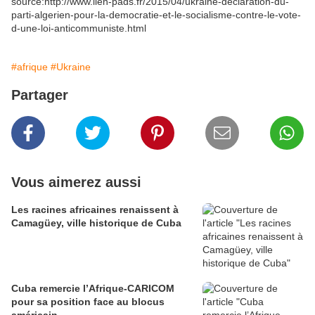
source:http://www.lien-pads.fr/2015/04/ukraine-declaration-du-
parti-algerien-pour-la-democratie-et-le-socialisme-contre-le-vote-
d-une-loi-anticommuniste.html
#afrique
#Ukraine
Partager
Vous aimerez aussi
Les racines africaines renaissent à
Camagüey, ville historique de Cuba
Cuba remercie l’Afrique-CARICOM
pour sa position face au blocus