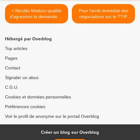
< Nicolás Maduro qualifie
Pour l’arrêt immédiat des
d'agression la demande du
négociations sur le TTIP,
parlement espagnol de
mobilisons-nous le 18 avril
libérer des opposants liés
>
au terrorisme
Hébergé par Overblog
Top articles
Pages
Contact
Signaler un abus
C.G.U.
Cookies et données personnelles
Préférences cookies
Voir le profil de anonyme sur le portail Overblog
Créer un blog sur Overblog