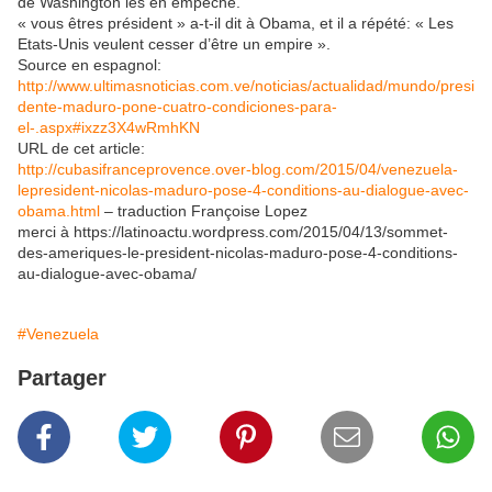
de Washington les en empêche.
« vous êtres président » a-t-il dit à Obama, et il a répété: « Les
Etats-Unis veulent cesser d’être un empire ».
Source en espagnol:
http://www.ultimasnoticias.com.ve/noticias/actualidad/mundo/presi
dente-maduro-pone-cuatro-condiciones-para-
el-.aspx#ixzz3X4wRmhKN
URL de cet article:
http://cubasifranceprovence.over-blog.com/2015/04/venezuela-
lepresident-nicolas-maduro-pose-4-conditions-au-dialogue-avec-
obama.html
– traduction Françoise Lopez
merci à https://latinoactu.wordpress.com/2015/04/13/sommet-
des-ameriques-le-president-nicolas-maduro-pose-4-conditions-
au-dialogue-avec-obama/
#Venezuela
Partager