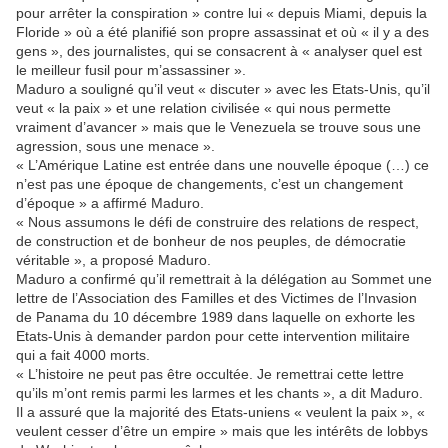
pour arrêter la conspiration » contre lui « depuis Miami, depuis la
Floride » où a été planifié son propre assassinat et où « il y a des
gens », des journalistes, qui se consacrent à « analyser quel est
le meilleur fusil pour m’assassiner ».
Maduro a souligné qu’il veut « discuter » avec les Etats-Unis, qu’il
veut « la paix » et une relation civilisée « qui nous permette
vraiment d’avancer » mais que le Venezuela se trouve sous une
agression, sous une menace ».
« L’Amérique Latine est entrée dans une nouvelle époque (…) ce
n’est pas une époque de changements, c’est un changement
d’époque » a affirmé Maduro.
« Nous assumons le défi de construire des relations de respect,
de construction et de bonheur de nos peuples, de démocratie
véritable », a proposé Maduro.
Maduro a confirmé qu’il remettrait à la délégation au Sommet une
lettre de l’Association des Familles et des Victimes de l’Invasion
de Panama du 10 décembre 1989 dans laquelle on exhorte les
Etats-Unis à demander pardon pour cette intervention militaire
qui a fait 4000 morts.
« L’histoire ne peut pas être occultée. Je remettrai cette lettre
qu’ils m’ont remis parmi les larmes et les chants », a dit Maduro.
Il a assuré que la majorité des Etats-uniens « veulent la paix », «
veulent cesser d’être un empire » mais que les intérêts de lobbys