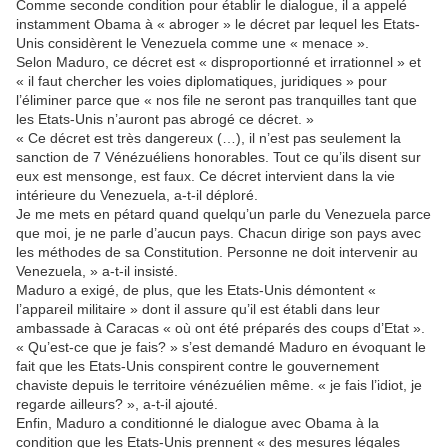
Comme seconde condition pour établir le dialogue, il a appelé
instamment Obama à « abroger » le décret par lequel les Etats-
Unis considèrent le Venezuela comme une « menace ».
Selon Maduro, ce décret est « disproportionné et irrationnel » et
« il faut chercher les voies diplomatiques, juridiques » pour
l’éliminer parce que « nos file ne seront pas tranquilles tant que
les Etats-Unis n’auront pas abrogé ce décret. »
« Ce décret est très dangereux (…), il n’est pas seulement la
sanction de 7 Vénézuéliens honorables. Tout ce qu’ils disent sur
eux est mensonge, est faux. Ce décret intervient dans la vie
intérieure du Venezuela, a-t-il déploré.
Je me mets en pétard quand quelqu’un parle du Venezuela parce
que moi, je ne parle d’aucun pays. Chacun dirige son pays avec
les méthodes de sa Constitution. Personne ne doit intervenir au
Venezuela, » a-t-il insisté.
Maduro a exigé, de plus, que les Etats-Unis démontent «
l’appareil militaire » dont il assure qu’il est établi dans leur
ambassade à Caracas « où ont été préparés des coups d’Etat ».
« Qu’est-ce que je fais? » s’est demandé Maduro en évoquant le
fait que les Etats-Unis conspirent contre le gouvernement
chaviste depuis le territoire vénézuélien même. « je fais l’idiot, je
regarde ailleurs? », a-t-il ajouté.
Enfin, Maduro a conditionné le dialogue avec Obama à la
condition que les Etats-Unis prennent « des mesures légales