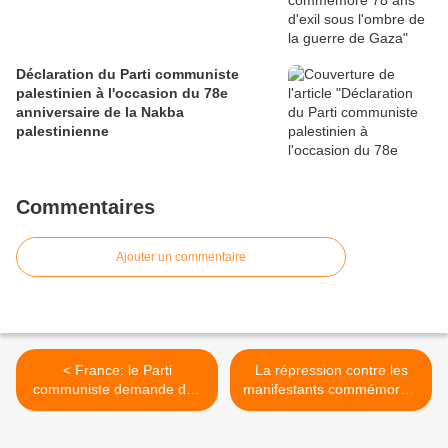
Déclaration du Parti communiste
palestinien à l'occasion du 78e
anniversaire de la Nakba
palestinienne
Commentaires
Ajouter un commentaire
< France: le Parti
La répression contre les
communiste demande des
manifestants commémorant
"excuses publiques" à
l’accident du ferry « Sewol »
Hollande suite à une
est une insulte aux victimes
comparaison entre le FN et
>