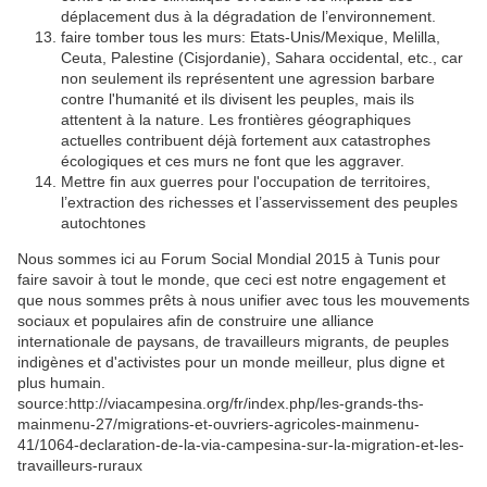
déplacement dus à la dégradation de l’environnement.
faire tomber tous les murs: Etats-Unis/Mexique, Melilla,
Ceuta, Palestine (Cisjordanie), Sahara occidental, etc., car
non seulement ils représentent une agression barbare
contre l'humanité et ils divisent les peuples, mais ils
attentent à la nature. Les frontières géographiques
actuelles contribuent déjà fortement aux catastrophes
écologiques et ces murs ne font que les aggraver.
Mettre fin aux guerres pour l'occupation de territoires,
l’extraction des richesses et l’asservissement des peuples
autochtones
Nous sommes ici au Forum Social Mondial 2015 à Tunis pour
faire savoir à tout le monde, que ceci est notre engagement et
que nous sommes prêts à nous unifier avec tous les mouvements
sociaux et populaires afin de construire une alliance
internationale de paysans, de travailleurs migrants, de peuples
indigènes et d'activistes pour un monde meilleur, plus digne et
plus humain.
source:http://viacampesina.org/fr/index.php/les-grands-ths-
mainmenu-27/migrations-et-ouvriers-agricoles-mainmenu-
41/1064-declaration-de-la-via-campesina-sur-la-migration-et-les-
travailleurs-ruraux