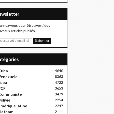
Newsletter
nnez-vous pour être averti des
veaux articles publiés.
Catégories
Cuba
14640
Venezuela
8363
cuba
4722
PCF
3653
Communiste
3479
olivie
2254
mérique latine
2247
vietnam
2111