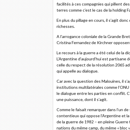
facilités à ces compagnies qui pillent de
terres comme c’est le cas de la holding F
En plus du pillage en cours, il s’agit donc 
richesses.
A l’arrogance coloniale de la Grande Br
Cristina Fernandez de Kirchner opposent 
Le recours à la guerre a été celui de la d
L’Argentine d’aujourd’hui est partisane d
celle du respect de la résolution 2065 a
qui appelle au dialogue.
Car avec la question des Malouines, il s’ag
institutions multilatérales comme l’ONU
le dialogue entre les parties en conflit. C
une puissance, dont il s’agit.
Comme le faisait remarquer dans l’un de s
contentieux qui oppose l’Argentine et l
de la guerre de 1982 – en pleine Guerre f
nations du même camp, du même « bloc », d