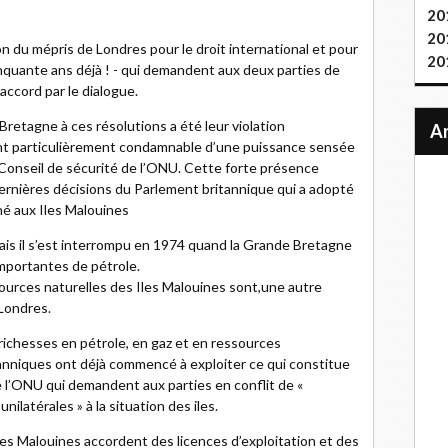
20
20
n du mépris de Londres pour le droit international et pour
20
nquante ans déjà ! - qui demandent aux deux parties de
 accord par le dialogue.
Bretagne à ces résolutions a été leur violation
nt particulièrement condamnable d’une puissance sensée
Conseil de sécurité de l’ONU. Cette forte présence
 dernières décisions du Parlement britannique qui a adopté
é aux Iles Malouines
ais il s’est interrompu en 1974 quand la Grande Bretagne
importantes de pétrole.
ources naturelles des Iles Malouines sont,une autre
Londres.
richesses en pétrole, en gaz et en ressources
nniques ont déjà commencé à exploiter ce qui constitue
e l’ONU qui demandent aux parties en conflit de «
nilatérales » à la situation des iles.
es Malouines accordent des licences d’exploitation et des