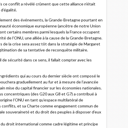
 ce conflit a révélé crûment que cette alliance n’était
d’égalité.
oulement des événements, la Grande-Bretagne pourtant en
munauté économique européenne (ancêtre de notre Union
 dont certains membres parmi lesquels la France occupent
rité de l’ONU, une alliée à la cause de la Grande-Bretagne.
s de la crise sera assez tôt dans la stratégie de Margaret
itimation de sa tentative de reconquête militaire.
 de sécurité dans ce sens, il fallait compter avec les
grédients qui au cours du dernier siècle ont composé le
ébouchera graduellement au fur et à mesure de l’avancée
main mise du capital financier sur les économies nationales.
lus concentriques (des G20 aux G8 et G7) a contribué à
 l’origine l’ONU en tant qu’espace multilatéral de
des conflits, et sa Charte comme engagement commun de
gale souveraineté et du droit des peuples à disposer d’eux
 du droit international comme cadre légitime et principe