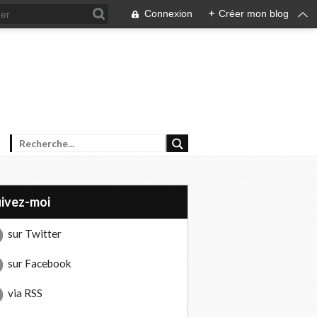
Connexion
+
Créer mon blog
uivez-moi
sur Twitter
sur Facebook
via RSS