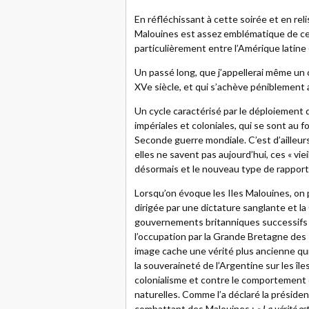
En réfléchissant à cette soirée et en reli
Malouines est assez emblématique de ce 
particulièrement entre l’Amérique latine 
Un passé long, que j’appellerai même un 
XVe siècle, et qui s’achève péniblement 
Un cycle caractérisé par le déploiement
impériales et coloniales, qui se sont au
Seconde guerre mondiale. C’est d’ailleur
elles ne savent pas aujourd’hui, ces « vie
désormais et le nouveau type de rapports
Lorsqu’on évoque les Iles Malouines, on p
dirigée par une dictature sanglante et l
gouvernements britanniques successifs o
l’occupation par la Grande Bretagne des
image cache une vérité plus ancienne qui
la souveraineté de l’Argentine sur les île
colonialisme et contre le comportement
naturelles. Comme l’a déclaré la préside
combattant des Malouines :
« La vérité es