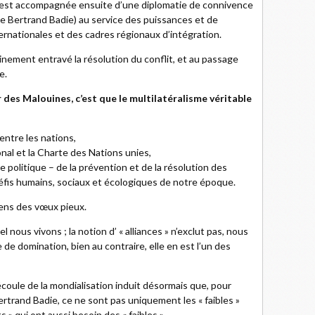
 s’est accompagnée ensuite d’une diplomatie de connivence
ue Bertrand Badie) au service des puissances et de
ternationales et des cadres régionaux d’intégration.
ement entravé la résolution du conflit, et au passage
e.
tir des Malouines, c’est que le multilatéralisme véritable
 entre les nations,
nal et la Charte des Nations unies,
 politique – de la prévention et de la résolution des
 défis humains, sociaux et écologiques de notre époque.
ens des vœux pieux.
 nous vivons ; la notion d’ « alliances » n’exclut pas, nous
e de domination, bien au contraire, elle en est l’un des
oule de la mondialisation induit désormais que, pour
rtrand Badie, ce ne sont pas uniquement les « faibles »
s » qui ont aussi besoin des « faibles ».