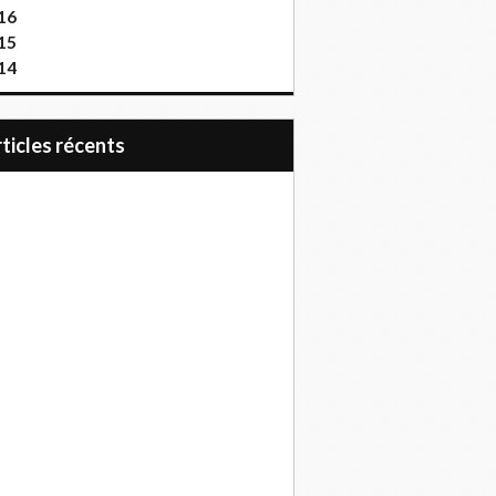
16
15
14
articles récents