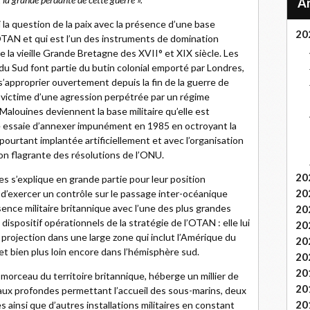
 la question de la paix avec la présence d’une base
20
 l’OTAN et qui est l’un des instruments de domination
 la vieille Grande Bretagne des XVII° et XIX siècle. Les
du Sud font partie du butin colonial emporté par Londres,
’approprier ouvertement depuis la fin de la guerre de
victime d’une agression perpétrée par un régime
 Malouines deviennent la base militaire qu’elle est
 essaie d’annexer impunément en 1985 en octroyant la
pourtant implantée artificiellement et avec l’organisation
on flagrante des résolutions de l’ONU.
20
nes s’explique en grande partie pour leur position
20
 d’exercer un contrôle sur le passage inter-océanique
sence militaire britannique avec l’une des plus grandes
20
 dispositif opérationnels de la stratégie de l’OTAN : elle lui
20
 projection dans une large zone qui inclut l’Amérique du
20
 et bien plus loin encore dans l’hémisphère sud.
20
20
orceau du territoire britannique, héberge un millier de
20
eaux profondes permettant l’accueil des sous-marins, deux
20
s ainsi que d’autres installations militaires en constant