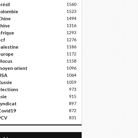
résil
1560
colombie
1523
Chine
1494
hine
1316
frique
1293
pcf
1276
alestine
1186
europe
1172
locus
1158
moyen orient
1096
USA
1064
ussie
1059
lections
973
sie
915
yndicat
897
Covid19
872
PCV
831