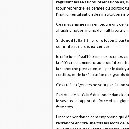
régissant les relations internationales,
(pour reprendre les termes du politolog
l’instrumentalisation des institutions in
Ces mécanismes mis en œuvre ont certain
affaibli la notion même de multilatéralism
Si donc il fallait tirer une leçon à par
se fonde sur trois exigences :
le principe d’égalité entre les peuples et
la référence commune au droit internatio
la recherche permanente – par le dialogue
conflits, et de la résolution des grands
Ces trois exigences ne sont pas à mon s
Partons de la réalité du monde dans lequel
le savons, le rapport de force ni la logiqu
ferments.
L’interdépendance contemporaine qui déc
reprendre encore une fois les mots de Be
qui ont besoin des « forts » mais les « fort