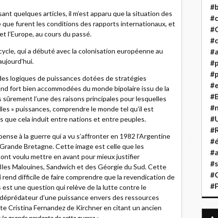
#b
sant quelques articles, il m’est apparu que la situation des
#
que furent les conditions des rapports internationaux, et
#
et l’Europe, au cours du passé.
#c
cycle, qui a débuté avec la colonisation européenne au
#a
aujourd’hui.
#
#p
 des logiques de puissances dotées de stratégies
#
 fond fort bien accommodées du monde bipolaire issu de la
#B
s sûrement l’une des raisons principales pour lesquelles
#
illes » puissances, comprendre le monde tel qu’il est
#
 que cela induit entre nations et entre peuples.
#R
ense à la guerre qui a vu s’affronter en 1982 l’Argentine
#é
a Grande Bretagne. Cette image est celle que les
#a
nt voulu mettre en avant pour mieux justifier
#s
 Iles Malouines, Sandwich et des Géorgie du Sud. Cette
#
 rend difficile de faire comprendre que la revendication de
#
s est une question qui relève de la lutte contre le
 déprédateur d’une puissance envers des ressources
nte Cristina Fernandez de Kirchner en citant un ancien
t la grande perdante de cette guerre ».