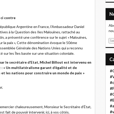
ci contre
Abo
 République Argentine en France, l’Ambassadeur Daniel
nou
latives à la Question des Iles Malouines, rattaché au
in, a présenté une conférence sur le sujet « Malouines,
E
ur la paix », Cette dénomination évoque le 50éme
m
´Assemblée Générale des Nations Unies qui a reconnu
a
 sur les Îles basée sur une situation coloniale.
i
l
par le secrétaire d’Etat, Michel Billout est intervenu en
 : « Un multilatéralisme garant d’égalité et de
#
s et les nations pour construire un monde de paix »
#
#
r,
#
#
#B
#a
mercier chaleureusement, Monsieur le Secrétaire d’État,
#
st fait de pouvoir intervenir, ici, à vos côtés.