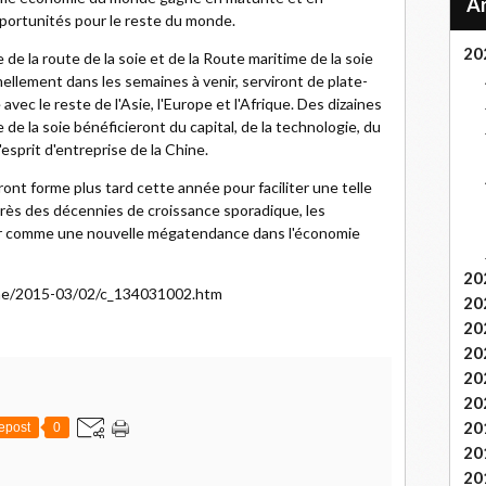
pportunités pour le reste du monde.
20
 de la route de la soie et de la Route maritime de la soie
ellement dans les semaines à venir, serviront de plate-
avec le reste de l'Asie, l'Europe et l'Afrique. Des dizaines
 de la soie bénéficieront du capital, de la technologie, du
'esprit d'entreprise de la Chine.
ont forme plus tard cette année pour faciliter une telle
rès des décennies de croissance sporadique, les
tir comme une nouvelle mégatendance dans l'économie
20
ine/2015-03/02/c_134031002.htm
20
20
20
20
20
20
epost
0
20
20