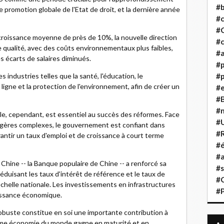
#b
 promotion globale de l'Etat de droit, et la dernière année
#
#
croissance moyenne de près de 10%, la nouvelle direction
#c
e qualité, avec des coûts environnementaux plus faibles,
#a
 écarts de salaires diminués.
#
s industries telles que la santé, l'éducation, le
#p
ligne et la protection de l'environnement, afin de créer un
#
#B
#
le, cependant, est essentiel au succès des réformes. Face
#
gères complexes, le gouvernement est confiant dans
#R
rantir un taux d'emploi et de croissance à court terme
#é
#a
Chine -- la Banque populaire de Chine -- a renforcé sa
#s
éduisant les taux d'intérêt de référence et le taux de
#
échelle nationale. Les investissements en infrastructures
#
roissance économique.
robuste constitue en soi une importante contribution à
ième économie du monde gagne en maturité et en