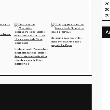
20
20
20
e mise sur
Xi Jinping pour nouer des
liens entre la Chine et les
pays du Pacifique
Déclaration de l'Association
internationale des juristes
démocrates sur la situation
récente en mer de Chine
méridionale
ragua
orique prépare de plus en plus d’attaques contre les gouvernements