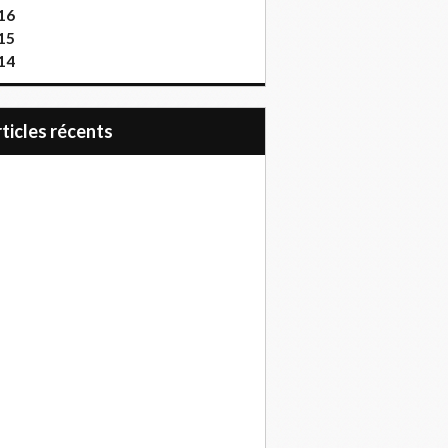
16
15
14
articles récents