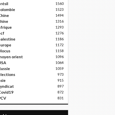
résil
1560
colombie
1523
Chine
1494
hine
1316
frique
1293
pcf
1276
alestine
1186
europe
1172
locus
1158
moyen orient
1096
USA
1064
ussie
1059
lections
973
sie
915
yndicat
897
Covid19
872
PCV
831