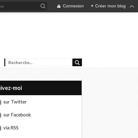
Connexion
+
Créer mon blog
uivez-moi
sur Twitter
sur Facebook
via RSS