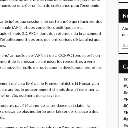
économique et créer un élan de croissance pour l'économie
anticipées aux sessions de cette année qui réuniront des
ionale (APN) et des conseillers politiques de la
Abo
euple chinois (CCPPC), dont des réformes du financement
nou
'établissement des prix, des entreprises d'Etat ainsi que
ges.
E
m
sions" annuelles de l'APN et de la CCPPC tenue après un
a
ement de la croissance chinoise, les rencontres à venir
i
 la nouvelle feuille de route pour le développement et les
l
#
ement qui sera livré par le Premier ministre Li Keqiang au
#
tte année, le gouvernement chinois devrait diminuer sa
#
nviron 7%, estiment des analystes.
#
toujours pas été annoncé, la tendance est claire : la
#
e croissance plus modérée pour laisser de l'espace à des
#B
és.
#a
#
015 comme une période cruciale pour l'approfondissement