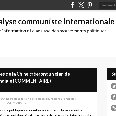
alyse communiste internationale
d'information et d'analyse des mouvements politiques
es de la Chine créeront un élan de
S
mondiale (COMMENTAIRE)
sions politiques annuelles à venir en Chine seront à
ues, qui devraient, aux yeux de plusieurs, injecter de la