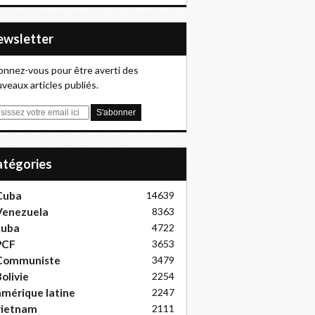
Newsletter
nnez-vous pour être averti des
veaux articles publiés.
Catégories
Cuba
14639
Venezuela
8363
cuba
4722
PCF
3653
Communiste
3479
olivie
2254
mérique latine
2247
vietnam
2111