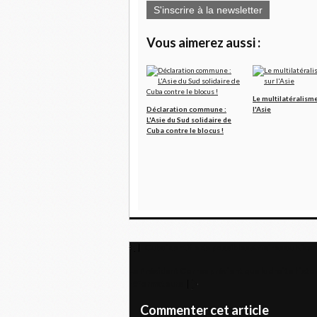
S'inscrire à la newsletter
Vous aimerez aussi :
Le multilatéralism
Déclaration commune :
l'Asie
L'Asie du Sud solidaire de
Cuba contre le blocus !
Cuba identifie de possibles Affaires au Nica
Le Président Correa prévient que la droite hist
réformateurs
Commenter cet article