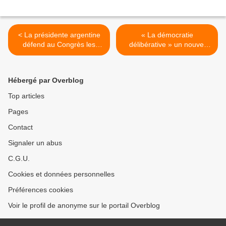
< La présidente argentine
« La démocratie
défend au Congrès les
délibérative » un nouvel
accords signés avec la
élément majeur de la
Chine
politique chinoise >
Hébergé par Overblog
Top articles
Pages
Contact
Signaler un abus
C.G.U.
Cookies et données personnelles
Préférences cookies
Voir le profil de anonyme sur le portail Overblog