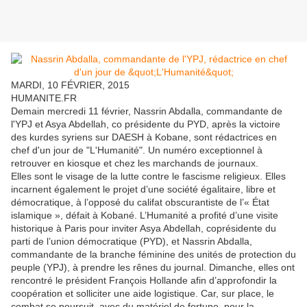
MARDI, 10 FÉVRIER, 2015
HUMANITE.FR
Demain mercredi 11 février, Nassrin Abdalla, commandante de
l'YPJ et Asya Abdellah, co présidente du PYD, après la victoire
des kurdes syriens sur DAESH à Kobane, sont rédactrices en
chef d'un jour de "L'Humanité". Un numéro exceptionnel à
retrouver en kiosque et chez les marchands de journaux.
Elles sont le visage de la lutte contre le fascisme religieux. Elles
incarnent également le projet d’une société égalitaire, libre et
démocratique, à l’opposé du califat obscurantiste de l’« État
islamique », défait à Kobané. L’Humanité a profité d’une visite
historique à Paris pour inviter Asya Abdellah, coprésidente du
parti de l’union démocratique (PYD), et Nassrin Abdalla,
commandante de la branche féminine des unités de protection du
peuple (YPJ), à prendre les rênes du journal. Dimanche, elles ont
rencontré le président François Hollande afin d’approfondir la
coopération et solliciter une aide logistique. Car, sur place, le
combat se poursuit, avec du matériel de fortune, pour la