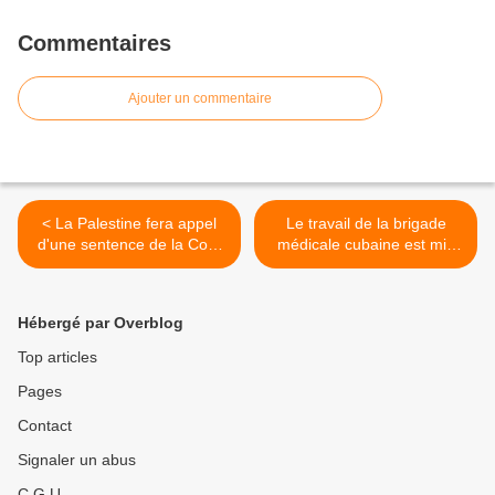
Commentaires
Ajouter un commentaire
< La Palestine fera appel
Le travail de la brigade
d'une sentence de la Cour
médicale cubaine est mis
Fédérale de New-York
en exergue au Paraguay >
Hébergé par Overblog
Top articles
Pages
Contact
Signaler un abus
C.G.U.