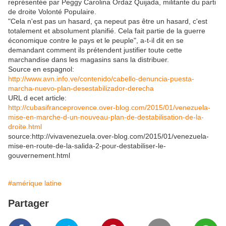
représentée par Peggy Carolina Ordaz Quijada, militante du parti
de droite Volonté Populaire.
"Cela n'est pas un hasard, ça nepeut pas être un hasard, c'est
totalement et absolument planifié. Cela fait partie de la guerre
économique contre le pays et le peuple", a-t-il dit en se
demandant comment ils prétendent justifier toute cette
marchandise dans les magasins sans la distribuer.
Source en espagnol:
http://www.avn.info.ve/contenido/cabello-denuncia-puesta-
marcha-nuevo-plan-desestabilizador-derecha
URL d ecet article:
http://cubasifranceprovence.over-blog.com/2015/01/venezuela-
mise-en-marche-d-un-nouveau-plan-de-destabilisation-de-la-
droite.html
source:http://vivavenezuela.over-blog.com/2015/01/venezuela-
mise-en-route-de-la-salida-2-pour-destabiliser-le-
gouvernement.html
#amérique latine
Partager