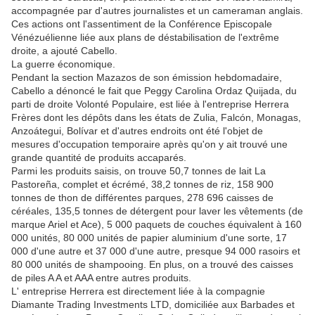
accompagnée par d'autres journalistes et un cameraman anglais.
Ces actions ont l'assentiment de la Conférence Episcopale
Vénézuélienne liée aux plans de déstabilisation de l'extrême
droite, a ajouté Cabello.
La guerre économique.
Pendant la section Mazazos de son émission hebdomadaire,
Cabello a dénoncé le fait que Peggy Carolina Ordaz Quijada, du
parti de droite Volonté Populaire, est liée à l'entreprise Herrera
Frères dont les dépôts dans les états de Zulia, Falcón, Monagas,
Anzoátegui, Bolívar et d'autres endroits ont été l'objet de
mesures d'occupation temporaire après qu'on y ait trouvé une
grande quantité de produits accaparés.
Parmi les produits saisis, on trouve 50,7 tonnes de lait La
Pastoreña, complet et écrémé, 38,2 tonnes de riz, 158 900
tonnes de thon de différentes parques, 278 696 caisses de
céréales, 135,5 tonnes de détergent pour laver les vêtements (de
marque Ariel et Ace), 5 000 paquets de couches équivalent à 160
000 unités, 80 000 unités de papier aluminium d'une sorte, 17
000 d'une autre et 37 000 d'une autre, presque 94 000 rasoirs et
80 000 unités de shampooing. En plus, on a trouvé des caisses
de piles A A et AAA entre autres produits.
L' entreprise Herrera est directement liée à la compagnie
Diamante Trading Investments LTD, domiciliée aux Barbades et