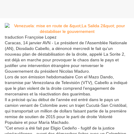
traduction Françoise Lopez
Caracas, 14 janvier AVN - Le président de l'Assemblée Nationale
(AN), Diosdado Cabello, a dénoncé mercredi le fait qu'un
nouveau plan de déstabilisation de la droite, appelé La Sorite 2,
est déjà en marche pour provoquer le chaos dans le pays et
justifier une intervention étrangère pour renverser le
Gouvernement du président Nicolas Maduro.
Lors de son émission hebdomadaire Con el Mazo Dando,
transmise par Venezolana de Televisión (VTV), Cabello a indiqué
que le plan violent de la droite comprend l'engagement de
mercenaires et la réactivation des guarimbas.
Il a précisé qu'au début de l'année est entré dans le pays un
camion venant de Colombie avec un trajet Cucutá-San Cristóbal,
qui transportait un million de dollars faisant partie de la première
remise de soutien de 2015 pour le parti de droite Volonté
Populaire et pour María Machado.
"Cet envoi a été fait par Eligio Cedeño - fugitif de la justice
vénézuélienne - avant des démarches faites avec un Colombien