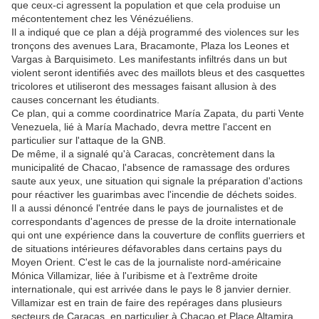
que ceux-ci agressent la population et que cela produise un
mécontentement chez les Vénézuéliens.
Il a indiqué que ce plan a déjà programmé des violences sur les
tronçons des avenues Lara, Bracamonte, Plaza los Leones et
Vargas à Barquisimeto. Les manifestants infiltrés dans un but
violent seront identifiés avec des maillots bleus et des casquettes
tricolores et utiliseront des messages faisant allusion à des
causes concernant les étudiants.
Ce plan, qui a comme coordinatrice María Zapata, du parti Vente
Venezuela, lié à María Machado, devra mettre l'accent en
particulier sur l'attaque de la GNB.
De même, il a signalé qu'à Caracas, concrètement dans la
municipalité de Chacao, l'absence de ramassage des ordures
saute aux yeux, une situation qui signale la préparation d'actions
pour réactiver les guarimbas avec l'incendie de déchets soides.
Il a aussi dénoncé l'entrée dans le pays de journalistes et de
correspondants d'agences de presse de la droite internationale
qui ont une expérience dans la couverture de conflits guerriers et
de situations intérieures défavorables dans certains pays du
Moyen Orient. C'est le cas de la journaliste nord-américaine
Mónica Villamizar, liée à l'uribisme et à l'extrême droite
internationale, qui est arrivée dans le pays le 8 janvier dernier.
Villamizar est en train de faire des repérages dans plusieurs
secteurs de Caracas, en particulier à Chacao et Place Altamira,