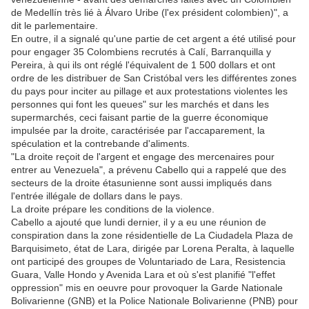
de Medellín très lié à Álvaro Uribe (l'ex président colombien)", a
dit le parlementaire.
En outre, il a signalé qu'une partie de cet argent a été utilisé pour
pour engager 35 Colombiens recrutés à Calí, Barranquilla y
Pereira, à qui ils ont réglé l'équivalent de 1 500 dollars et ont
ordre de les distribuer de San Cristóbal vers les différentes zones
du pays pour inciter au pillage et aux protestations violentes les
personnes qui font les queues" sur les marchés et dans les
supermarchés, ceci faisant partie de la guerre économique
impulsée par la droite, caractérisée par l'accaparement, la
spéculation et la contrebande d'aliments.
"La droite reçoit de l'argent et engage des mercenaires pour
entrer au Venezuela", a prévenu Cabello qui a rappelé que des
secteurs de la droite étasunienne sont aussi impliqués dans
l'entrée illégale de dollars dans le pays.
La droite prépare les conditions de la violence.
Cabello a ajouté que lundi dernier, il y a eu une réunion de
conspiration dans la zone résidentielle de La Ciudadela Plaza de
Barquisimeto, état de Lara, dirigée par Lorena Peralta, à laquelle
ont participé des groupes de Voluntariado de Lara, Resistencia
Guara, Valle Hondo y Avenida Lara et où s'est planifié "l'effet
oppression" mis en oeuvre pour provoquer la Garde Nationale
Bolivarienne (GNB) et la Police Nationale Bolivarienne (PNB) pour