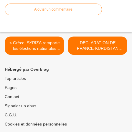
Ajouter un commentaire
< Grèce: SYRIZA remporte
DECLARATION DE
les élections nationales
FRANCE-KURDISTAN
(résultats finaux officiels)
KOBANE : NOTRE AMOUR
ENFIN LIBERE !!!! >
Hébergé par Overblog
Top articles
Pages
Contact
Signaler un abus
C.G.U.
Cookies et données personnelles