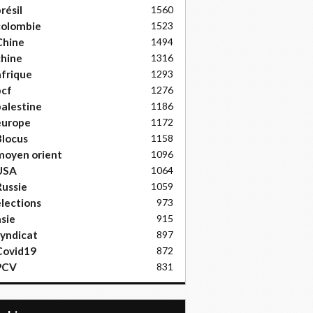
résil
1560
colombie
1523
Chine
1494
hine
1316
frique
1293
pcf
1276
alestine
1186
europe
1172
locus
1158
moyen orient
1096
USA
1064
ussie
1059
lections
973
sie
915
yndicat
897
Covid19
872
PCV
831