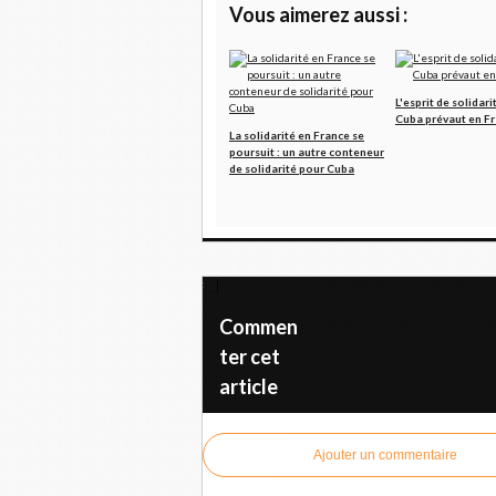
Vous aimerez aussi :
L'esprit de solidari
Cuba prévaut en F
La solidarité en France se
poursuit : un autre conteneur
de solidarité pour Cuba
La CTC appelle les travailleurs cubains à im
Célébration à Ho Chi Minh-Vill
Commen
ter cet
article
Ajouter un commentaire