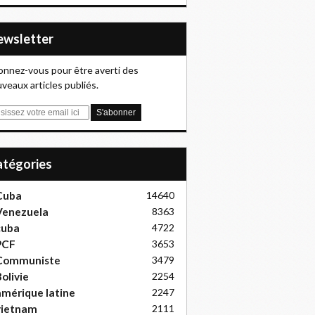
Newsletter
nnez-vous pour être averti des
veaux articles publiés.
Catégories
Cuba
14640
Venezuela
8363
cuba
4722
PCF
3653
Communiste
3479
olivie
2254
mérique latine
2247
vietnam
2111