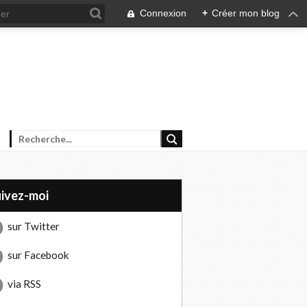
Connexion
+
Créer mon blog
uivez-moi
sur Twitter
sur Facebook
via RSS