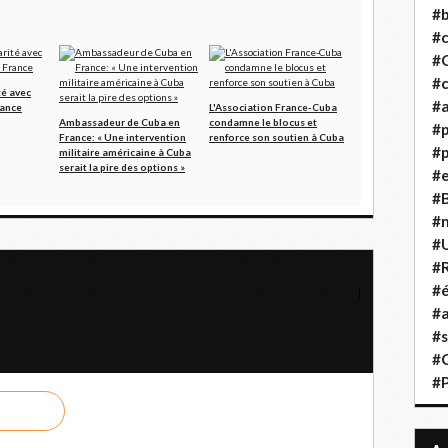
#b
#
#
#c
té avec
#a
rance
L'Association France-Cuba
Ambassadeur de Cuba en
condamne le blocus et
#
France: « Une intervention
renforce son soutien à Cuba
#p
militaire américaine à Cuba
serait la pire des options »
#
#B
#
#
pulser l'économie avec l'appui du mouvement syndical
#R
#é
e du 65e anniversaire des relations diplomatiques Chine-Vietnam
#a
#s
#
#