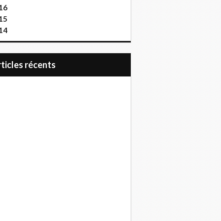
16
15
14
articles récents