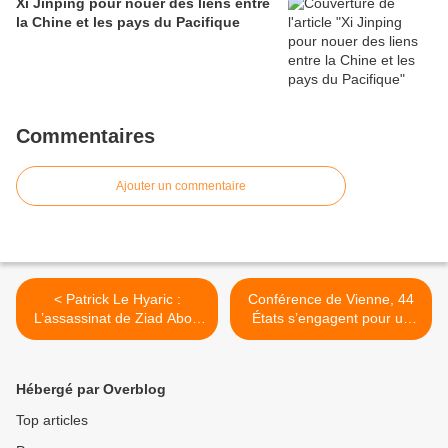
Xi Jinping pour nouer des liens entre
la Chine et les pays du Pacifique
Commentaires
Ajouter un commentaire
< Patrick Le Hyaric :
Conférence de Vienne, 44
L’assassinat de Ziad Abou
États s’engagent pour un
Eïn est un acte barbare et
traité d’interdiction des
intolérable
armes nucléaires >
Hébergé par Overblog
Top articles