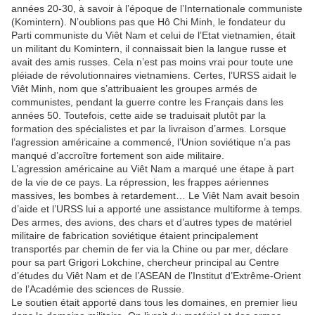
années 20-30, à savoir à l’époque de l’Internationale communiste
(Komintern). N’oublions pas que Hô Chi Minh, le fondateur du
Parti communiste du Viêt Nam et celui de l’Etat vietnamien, était
un militant du Komintern, il connaissait bien la langue russe et
avait des amis russes. Cela n’est pas moins vrai pour toute une
pléiade de révolutionnaires vietnamiens. Certes, l’URSS aidait le
Viêt Minh, nom que s’attribuaient les groupes armés de
communistes, pendant la guerre contre les Français dans les
années 50. Toutefois, cette aide se traduisait plutôt par la
formation des spécialistes et par la livraison d’armes. Lorsque
l’agression américaine a commencé, l’Union soviétique n’a pas
manqué d’accroître fortement son aide militaire.
L’agression américaine au Viêt Nam a marqué une étape à part
de la vie de ce pays. La répression, les frappes aériennes
massives, les bombes à retardement… Le Viêt Nam avait besoin
d’aide et l’URSS lui a apporté une assistance multiforme à temps.
Des armes, des avions, des chars et d’autres types de matériel
militaire de fabrication soviétique étaient principalement
transportés par chemin de fer via la Chine ou par mer, déclare
pour sa part Grigori Lokchine, chercheur principal au Centre
d’études du Viêt Nam et de l’ASEAN de l’Institut d’Extrême-Orient
de l’Académie des sciences de Russie.
Le soutien était apporté dans tous les domaines, en premier lieu