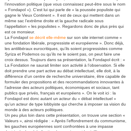
l’innovation politique (que vous connaissez peut-être sous le nom
« Fondapol »). C’est lui qui parle de « la poussée populiste qui
gagne le Vieux Continent ». Il est de ceux qui mettent dans un
même sac l’extrême droite et la gauche radicale sous
l’appellation « les populistes ». Regardons donc de plus près qui
est ce monsieur.
La Fondapol
se décrit elle-même
sur son site internet comme «
une fondation libérale, progressiste et européenne ». Donc déjà,
les antilibéraux eurocritiques, qu’ils soient progressistes comme
Syriza et Podemos ou qu’ils ne le soient pas, on peut faire une
croix dessus. Toujours dans sa présentation, la Fondapol écrit : «
La Fondation ne saurait limiter son activité à l’observation. Si elle
doit prendre une part active au débat intellectuel, elle doit, à la
différence d’un centre de recherche universitaire, être capable de
formuler des propositions et des recommandations innovantes à
l’adresse des acteurs politiques, économiques et sociaux, tant
publics que privés, français et européens ». On le voit ici : la
Fondapol est donc autant un acteur du « débat intellectuel »
qu’un acteur de type lobbyiste qui cherche à imposer sa vision du
monde à des acteurs politiques.
Un peu plus loin dans cette présentation, on trouve une section «
Valeurs », ainsi rédigée : « Après l’effondrement du communisme,
les gauches européennes sont confrontées à une impasse