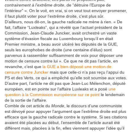
contrairement à l’extrême droite
, de “détruire l’Europe de
l’intérieur” ». On le voit, en vrai, si on veut tout envoyer promener,
il faut plutôt voter pour l’extrême droite, c’est plus sûr.
D’ailleurs, nous dit-on, la gauche radicale ne mène à rien. « De
fait, l’affaire “Luxleaks”, qui a révélé que l’actuel président de la
Commission, Jean-Claude Juncker, avait orchestré un vaste
système d’évasion fiscale au Luxembourg lorsqu’il en était
Premier ministre, a beau avoir ulcéré les députés de la GUE,
seuls les europhobes de droite (une centaine d’élus) sont
parvenus à rassembler suffisamment de voix pour déposer une
motion de censure contre lui ». Ce que ne dit pas l’article, en
revanche, c’est que
la GUE a bien déposé une motion de
censure contre Juncker
mais que celle-ci n’a pas reçu l’appui du
PS et des Verts, ce qui a empêché qu’elle soit soumise aux votes.
D’autre part, l’article ne dit pas que Jean-Luc Mélenchon, député
européen, est en pointe sur l’affaire Luxleaks et a posé
une
question à la Commission européenne sur ce point
le lendemain
de la sortie de l’affaire.
Comble de cet article du
Monde
, le discours d’une communiste
est dévoyé pour appuyer l’argument que l’extrême droite est plus
efficace que la gauche radicale contre le système. Si ses citations
avaient été placées au début, l’ensemble de l’article aurait été
différent mais, placées à la fin, elles viennent appuyer l’idée qu’il