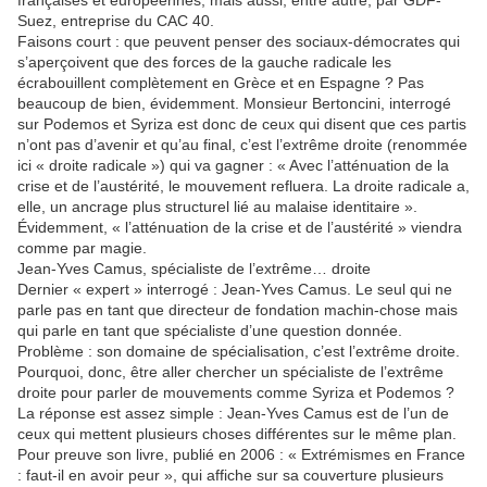
françaises et européennes, mais aussi, entre autre, par GDF-
Suez, entreprise du CAC 40.
Faisons court : que peuvent penser des sociaux-démocrates qui
s’aperçoivent que des forces de la gauche radicale les
écrabouillent complètement en Grèce et en Espagne ? Pas
beaucoup de bien, évidemment. Monsieur Bertoncini, interrogé
sur Podemos et Syriza est donc de ceux qui disent que ces partis
n’ont pas d’avenir et qu’au final, c’est l’extrême droite (renommée
ici « droite radicale ») qui va gagner : « Avec l’atténuation de la
crise et de l’austérité, le mouvement refluera. La droite radicale a,
elle, un ancrage plus structurel lié au malaise identitaire ».
Évidemment, « l’atténuation de la crise et de l’austérité » viendra
comme par magie.
Jean-Yves Camus, spécialiste de l’extrême… droite
Dernier « expert » interrogé : Jean-Yves Camus. Le seul qui ne
parle pas en tant que directeur de fondation machin-chose mais
qui parle en tant que spécialiste d’une question donnée.
Problème : son domaine de spécialisation, c’est l’extrême droite.
Pourquoi, donc, être aller chercher un spécialiste de l’extrême
droite pour parler de mouvements comme Syriza et Podemos ?
La réponse est assez simple : Jean-Yves Camus est de l’un de
ceux qui mettent plusieurs choses différentes sur le même plan.
Pour preuve son livre, publié en 2006 : « Extrémismes en France
: faut-il en avoir peur », qui affiche sur sa couverture plusieurs