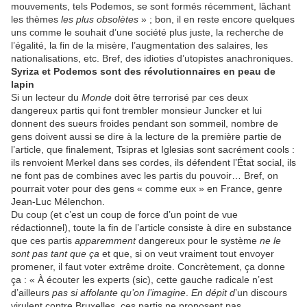
mouvements, tels Podemos, se sont formés récemment, lâchant
les thèmes
les plus obsolètes
» ; bon, il en reste encore quelques
uns comme le souhait d’une société plus juste, la recherche de
l’égalité, la fin de la misère, l’augmentation des salaires, les
nationalisations, etc. Bref, des idioties d’utopistes anachroniques.
Syriza et Podemos sont des révolutionnaires en peau de
lapin
Si un lecteur du
Monde
doit être terrorisé par ces deux
dangereux partis qui font trembler monsieur Juncker et lui
donnent des sueurs froides pendant son sommeil, nombre de
gens doivent aussi se dire à la lecture de la première partie de
l’article, que finalement, Tsipras et Iglesias sont sacrément cools :
ils renvoient Merkel dans ses cordes, ils défendent l’État social, ils
ne font pas de combines avec les partis du pouvoir… Bref, on
pourrait voter pour des gens « comme eux » en France, genre
Jean-Luc Mélenchon.
Du coup (et c’est un coup de force d’un point de vue
rédactionnel), toute la fin de l’article consiste à dire en substance
que ces partis
apparemment
dangereux pour le système
ne le
sont pas tant que ça
et que, si on veut vraiment tout envoyer
promener, il faut voter extrême droite. Concrètement, ça donne
ça : « À écouter les experts (sic), cette gauche radicale n’est
d’ailleurs
pas si affolante qu’on l’imagine
.
En dépit d
’un discours
virulent contre Bruxelles, ces partis ne proposent pas,