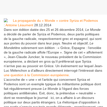
:
Antoine Léaument
28.12.2014
Dans son édition datée des 25 et 26 décembre 2014,
Le Monde
a décidé de parler de Syriza et Podemos, deux partis politiques
de la gauche radicale, respectivement grec et espagnol, qui sont
aux portes du pouvoir dans leur pays. Neutre et objectif,
Le
Monde
titre sobrement son édition : « Grèce, Espagne : l’envolée
de la gauche radicale affole l’Europe ». Signe de cet « affolement
», Jean-Claude Juncker, le nouveau président de la Commission
européenne, a déclaré en gros qu’il préfèrerait que Syriza
n’arrive pas au pouvoir en Grèce. Un événement sur lequel Jean-
Luc Mélenchon a d’ailleurs directement interrogé l’intéressé dans
une question à la Commission européenne
.
L’accroche de « une » et l’article qui concernent Syriza et
Podemos sont un exemple typique du militantisme politique dont
fait régulièrement preuve
Le Monde
à l’égard des forces
politiques antilibérales. Exit, donc, la prétendue « neutralité »
dont se revendique le journal : ici, on a affaire à un discours
politique sur deux partis étrangers. La rhétorique d’opposition à
ces partis s’appuie sur trois grands éléments : premièrement, une