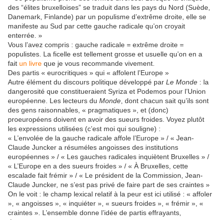
des “élites bruxelloises” se traduit dans les pays du Nord (Suède,
Danemark, Finlande) par un populisme d’extrême droite, elle se
manifeste au Sud par cette gauche radicale qu’on croyait
enterrée. »
Vous l’avez compris : gauche radicale = extrême droite =
populistes. La ficelle est tellement grosse et usuelle qu’on en a
fait
un livre
que je vous recommande vivement.
Des partis « eurocritiques » qui « affolent l’Europe »
Autre élément du discours politique développé par
Le Monde
: la
dangerosité que constitueraient Syriza et Podemos pour l’Union
européenne. Les lecteurs du
Monde
, dont chacun sait qu’ils sont
des gens raisonnables, « pragmatiques », et (donc)
proeuropéens doivent en avoir des sueurs froides. Voyez plutôt
les expressions utilisées (c’est moi qui souligne) :
« L’envolée de la gauche radicale affole l’Europe » / « Jean-
Claude Juncker a résuméles angoisses des institutions
européennes » / « Les gauches radicales inquiètent Bruxelles » /
« L’Europe en a des sueurs froides » / « À Bruxelles, cette
escalade fait frémir » / « Le président de la Commission, Jean-
Claude Juncker
,
ne s’est pas privé de faire part de ses craintes »
On le voit : le champ lexical relatif à la peur est ici utilisé : « affoler
», « angoisses », « inquiéter », « sueurs froides », « frémir », «
craintes ». L’ensemble donne l’idée de partis effrayants,