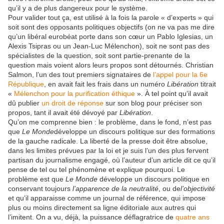
qu’il y a de plus dangereux pour le système.
Pour valider tout ça, est utilisé à la fois la parole « d’experts » qui
soit sont des opposants politiques objectifs (on ne va pas me dire
qu’un libéral eurobéat porte dans son cœur un Pablo Iglesias, un
Alexis Tsipras ou un Jean-Luc Mélenchon), soit ne sont pas des
spécialistes de la question, soit sont partie-prenante de la
question mais voient alors leurs propos sont détournés. Christian
Salmon, l’un des tout premiers signataires de
l’appel pour la 6e
République
, en avait fait les frais dans un numéro
Libération
titrait
«
Mélenchon pour la purification éthique
». À tel point qu’il avait
dû publier
un droit de réponse
sur son blog pour préciser son
propos, tant il avait été dévoyé par
Libération
.
Qu’on me comprenne bien : le problème, dans le fond, n’est pas
que
Le Monde
développe un discours politique sur des formations
de la gauche radicale. La liberté de la presse doit être absolue,
dans les limites prévues par la loi et je suis l’un des plus fervent
partisan du journalisme engagé, où l’auteur d’un article dit ce qu’il
pense de tel ou tel phénomène et explique pourquoi. Le
problème est que
Le Monde
développe un discours politique en
conservant toujours
l’apparence de la neutralité
, ou de
l’objectivité
et qu’il apparaisse comme un journal de référence, qui impose
plus ou moins directement sa ligne éditoriale aux autres qui
l’imitent. On a vu, déjà, la puissance déflagratrice de
quatre ans