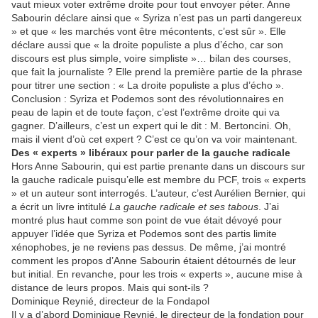
vaut mieux voter extrême droite pour tout envoyer péter. Anne
Sabourin déclare ainsi que « Syriza n’est pas un parti dangereux
» et que « les marchés vont être mécontents, c’est sûr ». Elle
déclare aussi que « la droite populiste a plus d’écho, car son
discours est plus simple, voire simpliste »… bilan des courses,
que fait la journaliste ? Elle prend la première partie de la phrase
pour titrer une section : « La droite populiste a plus d’écho ».
Conclusion : Syriza et Podemos sont des révolutionnaires en
peau de lapin et de toute façon, c’est l’extrême droite qui va
gagner. D’ailleurs, c’est un expert qui le dit : M. Bertoncini. Oh,
mais il vient d’où cet expert ? C’est ce qu’on va voir maintenant.
Des « experts » libéraux pour parler de la gauche radicale
Hors Anne Sabourin, qui est partie prenante dans un discours sur
la gauche radicale puisqu’elle est membre du PCF, trois « experts
» et un auteur sont interrogés. L’auteur, c’est Aurélien Bernier, qui
a écrit un livre intitulé
La gauche radicale et ses tabous
. J’ai
montré plus haut comme son point de vue était dévoyé pour
appuyer l’idée que Syriza et Podemos sont des partis limite
xénophobes, je ne reviens pas dessus. De même, j’ai montré
comment les propos d’Anne Sabourin étaient détournés de leur
but initial. En revanche, pour les trois « experts », aucune mise à
distance de leurs propos. Mais qui sont-ils ?
Dominique Reynié, directeur de la Fondapol
Il y a d’abord Dominique Reynié, le directeur de la fondation pour