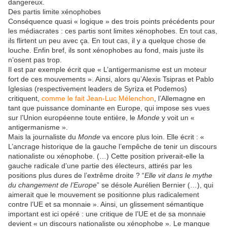
dangereux.
Des partis limite xénophobes
Conséquence quasi « logique » des trois points précédents pour
les médiacrates : ces partis sont limites xénophobes. En tout cas,
ils flirtent un peu avec ça. En tout cas, il y a quelque chose de
louche. Enfin bref, ils sont xénophobes au fond, mais juste ils
n’osent pas trop.
Il est par exemple écrit que « L’antigermanisme est un moteur
fort de ces mouvements ». Ainsi, alors qu’Alexis Tsipras et Pablo
Iglesias (respectivement leaders de Syriza et Podemos)
critiquent,
comme le fait Jean-Luc Mélenchon
, l’Allemagne en
tant que puissance dominante en Europe, qui impose ses vues
sur l’Union européenne toute entière, le
Monde
y voit un «
antigermanisme ».
Mais la journaliste du
Monde
va encore plus loin. Elle écrit : «
L’ancrage historique de la gauche l’empêche de tenir un discours
nationaliste ou xénophobe. (…) Cette position priverait-elle la
gauche radicale d’une partie des électeurs, attirés par les
positions plus dures de l’extrême droite ? “
Elle vit dans le mythe
du changement de l’Europe
” se désole Aurélien Bernier (…), qui
aimerait que le mouvement se positionne plus radicalement
contre l’UE et sa monnaie ». Ainsi, un glissement sémantique
important est ici opéré : une critique de l’UE et de sa monnaie
devient « un discours nationaliste ou xénophobe ». Le manque