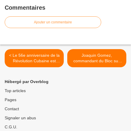
Commentaires
Ajouter un commentaire
< Le 56e anniversaire de la
Joaquin Gomez,
Révolution Cubaine est
commandant du Bloc sud
célébré au Venezuela
des Farc est déjà à La
Havane >
Hébergé par Overblog
Top articles
Pages
Contact
Signaler un abus
C.G.U.