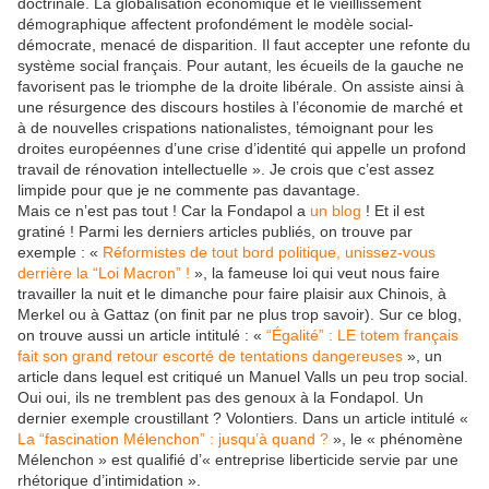
doctrinale. La globalisation économique et le vieillissement
démographique affectent profondément le modèle social-
démocrate, menacé de disparition. Il faut accepter une refonte du
système social français. Pour autant, les écueils de la gauche ne
favorisent pas le triomphe de la droite libérale. On assiste ainsi à
une résurgence des discours hostiles à l’économie de marché et
à de nouvelles crispations nationalistes, témoignant pour les
droites européennes d’une crise d’identité qui appelle un profond
travail de rénovation intellectuelle ». Je crois que c’est assez
limpide pour que je ne commente pas davantage.
Mais ce n’est pas tout ! Car la Fondapol a
un blog
! Et il est
gratiné ! Parmi les derniers articles publiés, on trouve par
exemple : «
Réformistes de tout bord politique, unissez-vous
derrière la “Loi Macron” !
», la fameuse loi qui veut nous faire
travailler la nuit et le dimanche pour faire plaisir aux Chinois, à
Merkel ou à Gattaz (on finit par ne plus trop savoir). Sur ce blog,
on trouve aussi un article intitulé : «
“Égalité” : LE totem français
fait son grand retour escorté de tentations dangereuses
», un
article dans lequel est critiqué un Manuel Valls un peu trop social.
Oui oui, ils ne tremblent pas des genoux à la Fondapol. Un
dernier exemple croustillant ? Volontiers. Dans un article intitulé «
La “fascination Mélenchon” : jusqu’à quand ?
», le « phénomène
Mélenchon » est qualifié d’« entreprise liberticide servie par une
rhétorique d’intimidation ».