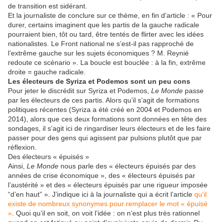
de transition est sidérant.
Et la journaliste de conclure sur ce thème, en fin d’article : « Pour
durer, certains imaginent que les partis de la gauche radicale
pourraient bien, tôt ou tard, être tentés de flirter avec les idées
nationalistes. Le Front national ne s’est-il pas rapproché de
l’extrême gauche sur les sujets économiques ? M. Reynié
redoute ce scénario ». La boucle est bouclée : à la fin, extrême
droite = gauche radicale.
Les électeurs de Syriza et Podemos sont un peu cons
Pour jeter le discrédit sur Syriza et Podemos,
Le Monde
passe
par les électeurs de ces partis. Alors qu’il s’agit de formations
politiques récentes (Syriza a été créé en 2004 et Podemos en
2014), alors que ces deux formations sont données en tête des
sondages, il s’agit ici de ringardiser leurs électeurs et de les faire
passer pour des gens qui agissent par pulsions plutôt que par
réflexion.
Des électeurs « épuisés »
Ainsi,
Le Monde
nous parle des « électeurs épuisés par des
années de crise économique », des « électeurs épuisés par
l’austérité » et des « électeurs épuisés par une rigueur imposée
“d’en haut” ». J’indique ici à la journaliste qui a écrit l’article
qu’il
existe de nombreux synonymes pour remplacer le mot « épuisé
»
. Quoi qu’il en soit, on voit l’idée : on n’est plus très rationnel