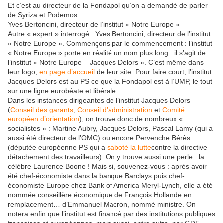
Et c’est au directeur de la Fondapol qu’on a demandé de parler
de Syriza et Podemos.
Yves Bertoncini, directeur de l’institut « Notre Europe »
Autre « expert » interrogé : Yves Bertoncini, directeur de l’institut
« Notre Europe ». Commençons par le commencement : l’institut
« Notre Europe » porte en réalité un nom plus long : il s’agit de
l’institut « Notre Europe – Jacques Delors ». C’est même dans
leur logo,
en page d’accueil
de leur site. Pour faire court, l’institut
Jacques Delors est au PS ce que la Fondapol est à l’UMP, le tout
sur une ligne eurobéate et libérale.
Dans les instances dirigeantes de l’institut Jacques Delors
(
Conseil des garants
,
Conseil d’administration
et
Comité
européen d’orientation
), on trouve donc de nombreux «
socialistes » : Martine Aubry, Jacques Delors, Pascal Lamy (qui a
aussi été directeur de l’OMC) ou encore Pervenche Bérès
(députée européenne PS qui a
saboté la lutte
contre la directive
détachement des travailleurs). On y trouve aussi une perle : la
célèbre Laurence Boone ! Mais si, souvenez-vous : après avoir
été chef-économiste dans la banque Barclays puis chef-
économiste Europe chez Bank of America Meryl-Lynch, elle a été
nommée conseillère économique de François Hollande en
remplacement… d’Emmanuel Macron, nommé ministre. On
notera enfin que l’institut est financé par des institutions publiques