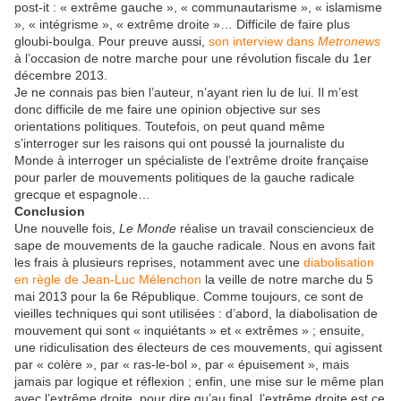
post-it : « extrême gauche », « communautarisme », « islamisme
», « intégrisme », « extrême droite »… Difficile de faire plus
gloubi-boulga. Pour preuve aussi,
son interview dans
Metronews
à l’occasion de notre marche pour une révolution fiscale du 1er
décembre 2013.
Je ne connais pas bien l’auteur, n’ayant rien lu de lui. Il m’est
donc difficile de me faire une opinion objective sur ses
orientations politiques. Toutefois, on peut quand même
s’interroger sur les raisons qui ont poussé la journaliste du
Monde à interroger un spécialiste de l’extrême droite française
pour parler de mouvements politiques de la gauche radicale
grecque et espagnole…
Conclusion
Une nouvelle fois,
Le Monde
réalise un travail consciencieux de
sape de mouvements de la gauche radicale. Nous en avons fait
les frais à plusieurs reprises, notamment avec une
diabolisation
en règle de Jean-Luc Mélenchon
la veille de notre marche du 5
mai 2013 pour la 6e République. Comme toujours, ce sont de
vieilles techniques qui sont utilisées : d’abord, la diabolisation de
mouvement qui sont « inquiétants » et « extrêmes » ; ensuite,
une ridiculisation des électeurs de ces mouvements, qui agissent
par « colère », par « ras-le-bol », par « épuisement », mais
jamais par logique et réflexion ; enfin, une mise sur le même plan
avec l’extrême droite, pour dire qu’au final, l’extrême droite est ce