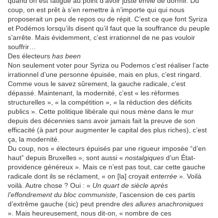
quand on est fatigué au point d’avoir juste envie de dormir. Du
coup, on est prêt à s’en remettre à n’importe qui qui nous
proposerait un peu de repos ou de répit. C’est ce que font Syriza
et Podémos lorsqu’ils disent qu’il faut que la souffrance du peuple
s’arrête. Mais évidemment, c’est irrationnel de ne pas vouloir
souffrir…
Des électeurs
has been
Non seulement voter pour Syriza ou Podemos c’est réaliser l’acte
irrationnel d’une personne épuisée, mais en plus, c’est ringard.
Comme vous le savez sûrement, la gauche radicale, c’est
dépassé. Maintenant, la modernité, c’est « les réformes
structurelles », « la compétition », « la réduction des déficits
publics ». Cette politique libérale qui nous mène dans le mur
depuis des décennies sans avoir jamais fait la preuve de son
efficacité (à part pour augmenter le capital des plus riches), c’est
ça, la modernité.
Du coup, nos « électeurs épuisés par une rigueur imposée “d’en
haut” depuis Bruxelles », sont aussi «
nostalgiques
d’un État-
providence généreux ». Mais ce n’est pas tout, car cette gauche
radicale dont ils se réclament, « on [la] croyait
enterrée
». Voilà
voilà. Autre chose ? Oui : «
Un quart de siècle après
l’effondrement du bloc communiste
, l’ascension de ces partis
d’extrême gauche (sic) peut prendre
des allures anachroniques
». Mais heureusement, nous dit-on, « nombre de ces