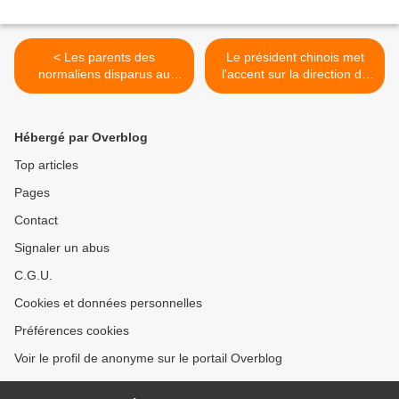
< Les parents des
Le président chinois met
normaliens disparus au
l'accent sur la direction du
Mexique lancent un appel à
Parti communiste chinois
ne pas voter aux élections
dans les universités >
de 2015
Hébergé par Overblog
Top articles
Pages
Contact
Signaler un abus
C.G.U.
Cookies et données personnelles
Préférences cookies
Voir le profil de anonyme sur le portail Overblog