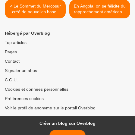
< Le Sommet du Mercosur
En Angola, on se félicite du
créé de nouvelles bases
rapprochement américano-
pour l'intégration latino-
cubain >
américaine
Hébergé par Overblog
Top articles
Pages
Contact
Signaler un abus
C.G.U.
Cookies et données personnelles
Préférences cookies
Voir le profil de anonyme sur le portail Overblog
Créer un blog sur Overblog