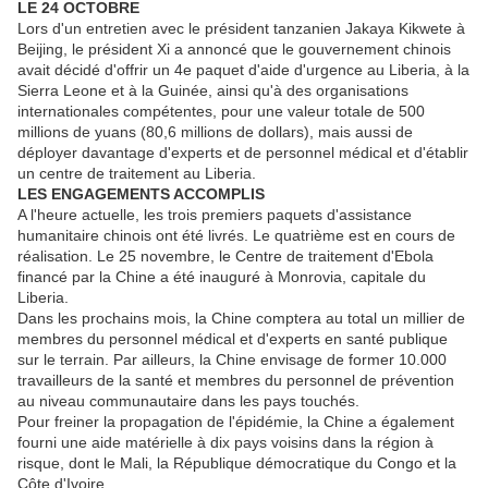
LE 24 OCTOBRE
Lors d'un entretien avec le président tanzanien Jakaya Kikwete à
Beijing, le président Xi a annoncé que le gouvernement chinois
avait décidé d'offrir un 4e paquet d'aide d'urgence au Liberia, à la
Sierra Leone et à la Guinée, ainsi qu'à des organisations
internationales compétentes, pour une valeur totale de 500
millions de yuans (80,6 millions de dollars), mais aussi de
déployer davantage d'experts et de personnel médical et d'établir
un centre de traitement au Liberia.
LES ENGAGEMENTS ACCOMPLIS
A l'heure actuelle, les trois premiers paquets d'assistance
humanitaire chinois ont été livrés. Le quatrième est en cours de
réalisation. Le 25 novembre, le Centre de traitement d'Ebola
financé par la Chine a été inauguré à Monrovia, capitale du
Liberia.
Dans les prochains mois, la Chine comptera au total un millier de
membres du personnel médical et d'experts en santé publique
sur le terrain. Par ailleurs, la Chine envisage de former 10.000
travailleurs de la santé et membres du personnel de prévention
au niveau communautaire dans les pays touchés.
Pour freiner la propagation de l'épidémie, la Chine a également
fourni une aide matérielle à dix pays voisins dans la région à
risque, dont le Mali, la République démocratique du Congo et la
Côte d'Ivoire.