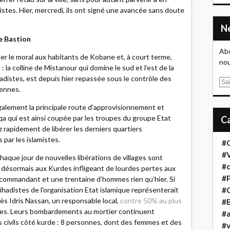
istes. Hier, mercredi, ils ont signé une avancée sans doute
e Bastion
Abo
r le moral aux habitants de Kobane et, à court terme,
nou
: la colline de Mistanour qui domine le sud et l’est de la
 jihadistes, est depuis hier repassée sous le contrôle des
E
iennes.
m
a
galement la principale route d'approvisionnement et
i
 qui est ainsi coupée par les troupes du groupe Etat
l
 rapidement de libérer les derniers quartiers
 par les islamistes.
#
#
haque jour de nouvelles libérations de villages sont
#
 désormais aux Kurdes infligeant de lourdes pertes aux
#
 commandant et une trentaine d’hommes rien qu’hier. Si
#
ihadistes de l'organisation Etat islamique représenterait
rès Idris Nassan, un responsable local,
contre 50% au plus
#B
ines. Leurs bombardements au mortier continuent
#a
s civils côté kurde : 8 personnes, dont des femmes et des
#