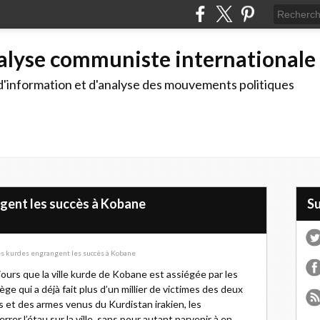
alyse communiste internationale
d'information et d'analyse des mouvements politiques
ngent les succès à Kobane
S
jours que la ville kurde de Kobane est assiégée par les
ège qui a déjà fait plus d’un millier de victimes des deux
s et des armes venus du Kurdistan irakien, les
r l’étau sur la ville, sans pour autant parvenir à en