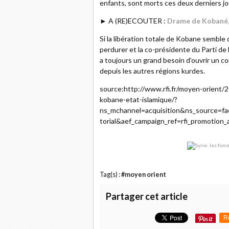
enfants, sont morts ces deux derniers jo
► A (RE)ECOUTER :
Drame de Kobané, 
Si la libération totale de Kobane sembl
perdurer et la co-présidente du Parti de 
a toujours un grand besoin d’ouvrir un c
depuis les autres régions kurdes.
source:http://www.rfi.fr/moyen-orient
kobane-etat-islamique/?
ns_mchannel=acquisition&ns_source=f
torial&aef_campaign_ref=rfi_promotion
Tag(s) :
#moyen orient
Partager cet article
R