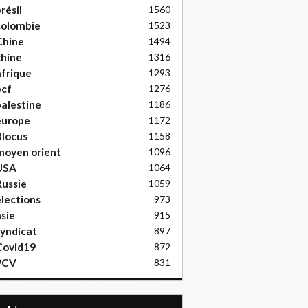
résil
1560
colombie
1523
Chine
1494
hine
1316
frique
1293
pcf
1276
alestine
1186
europe
1172
locus
1158
moyen orient
1096
USA
1064
ussie
1059
lections
973
sie
915
yndicat
897
Covid19
872
PCV
831