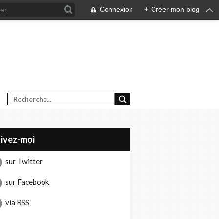
Connexion
+
Créer mon blog
uivez-moi
sur Twitter
sur Facebook
via RSS