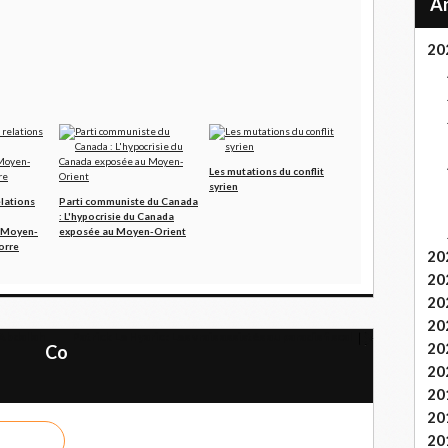
20
Les mutations du conflit
syrien
lations
Parti communiste du Canada
: L'hypocrisie du Canada
e Moyen-
exposée au Moyen-Orient
orre
20
20
20
20
 Abdallah
Patrick Le Hyaric : Les vrais assistés au paradis fiscal
20
Co
20
20
20
20