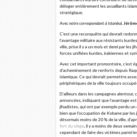
déloger entièrement les assaillants islam
stratégique.
Avec notre correspondant à Istanbul
,
Jérôm
C’est une reconquête qui devrait redonne
l’avantage militaire aux résistants kurdes 
ville, prise il y a un mois et demi par les
forces unifiées kurdes, irakiennes et syr
Avec cet important promontoire, c’est é
d'acheminement de renforts depuis Raqqa
islamique. Ce qui devrait permettre assez
périphériques de la ville toujours occupés
D’ailleurs dans les campagnes alentour, c
annoncées, indiquant que l’avantage est
jihadistes, qui ont par exemple perdu un
bien que l'occupation de Kobane par les j
désormais moins de 20 % de la ville, d'ap
fort du siège
, il y a moins de deux sema
cependant de faire des victimes parmi le