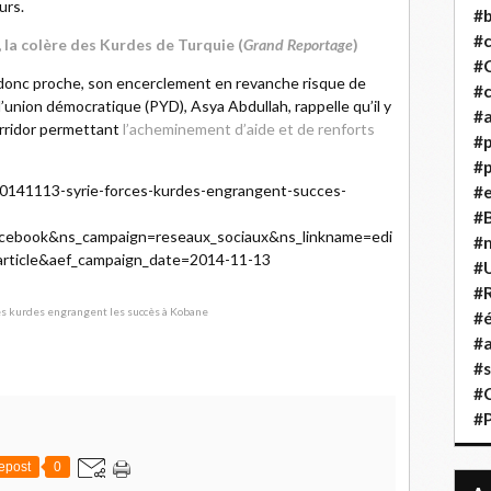
urs.
#b
#
la colère des Kurdes de Turquie (
Grand Reportage
)
#
e donc proche, son encerclement en revanche risque de
#c
l’union démocratique (PYD), Asya Abdullah, rappelle qu’il y
#a
orridor permettant
l’acheminement d’aide et de renforts
#
#p
/20141113-syrie-forces-kurdes-engrangent-succes-
#
#B
acebook&ns_campaign=reseaux_sociaux&ns_linkname=edi
#
_article&aef_campaign_date=2014-11-13
#
#R
#é
#a
#s
#
#
epost
0