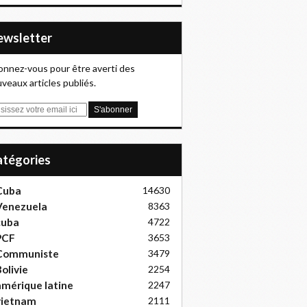
Newsletter
nnez-vous pour être averti des
veaux articles publiés.
Catégories
Cuba
14630
Venezuela
8363
cuba
4722
PCF
3653
Communiste
3479
olivie
2254
mérique latine
2247
vietnam
2111