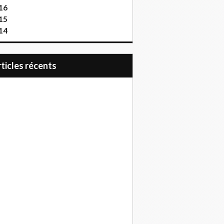
16
15
14
articles récents