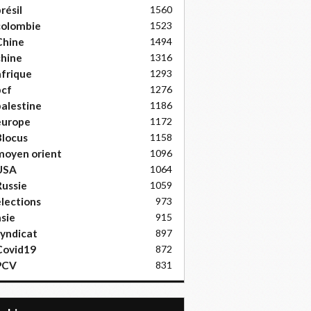
résil
1560
colombie
1523
Chine
1494
hine
1316
frique
1293
pcf
1276
alestine
1186
europe
1172
locus
1158
moyen orient
1096
USA
1064
ussie
1059
lections
973
sie
915
yndicat
897
Covid19
872
PCV
831