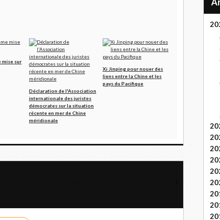
20
e mise sur
Xi Jinping pour nouer des
liens entre la Chine et les
pays du Pacifique
Déclaration de l'Association
internationale des juristes
démocrates sur la situation
récente en mer de Chine
méridionale
20
20
20
20
 condamné pour austérité ?
20
courra le Mexique pour exiger le retour des normaliens disparus
20
20
20
20