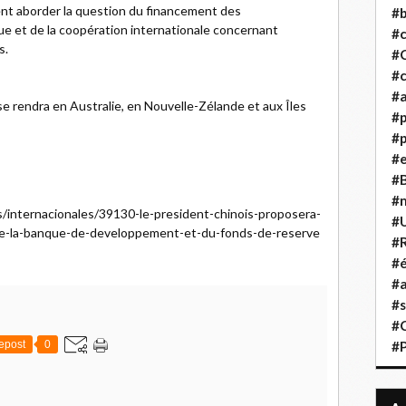
t aborder la question du financement des
#b
que et de la coopération internationale concernant
#
s.
#
#c
#a
e rendra en Australie, en Nouvelle-Zélande et aux Îles
#
#p
#
#B
#
s/internacionales/39130-le-president-chinois-proposera-
#
n-de-la-banque-de-developpement-et-du-fonds-de-reserve
#R
#é
#a
#s
#
epost
0
#