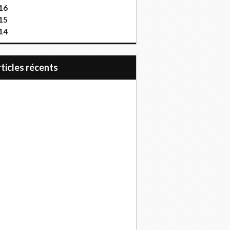
16
15
14
articles récents