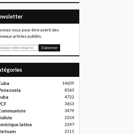
Newsletter
nnez-vous pour être averti des
veaux articles publiés.
Catégories
Cuba
14639
Venezuela
8363
cuba
4722
PCF
3653
Communiste
3479
olivie
2254
mérique latine
2247
vietnam
2111