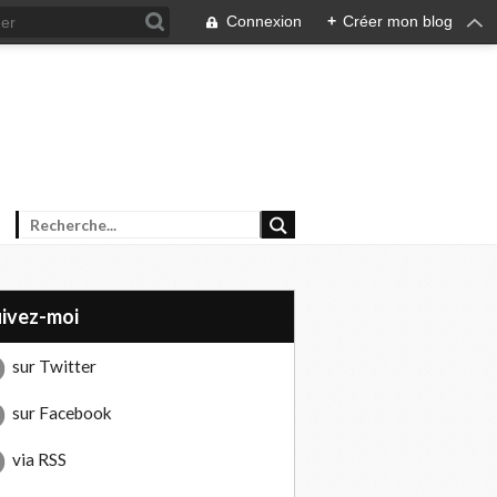
Connexion
+
Créer mon blog
uivez-moi
sur Twitter
sur Facebook
via RSS