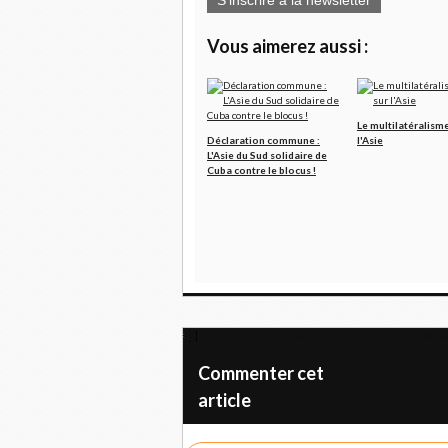
S'inscrire à la newsletter
Vous aimerez aussi :
Le multilatéralism
Déclaration commune :
l'Asie
L'Asie du Sud solidaire de
Cuba contre le blocus !
ROLAND WEYL, AVOCAT : L’Etat peut il être
Une caravane par
Commenter cet
article