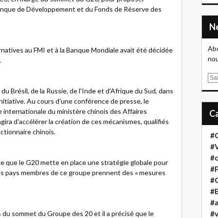
a Banque de Développement et du Fonds de Réserve des
Abo
ernatives au FMI et à la Banque Mondiale avait été décidée
nou
.
E
m
 du Brésil, de la Russie, de l'Inde et d'Afrique du Sud, dans
a
initiative. Au cours d'une conférence de presse, le
i
nternationale du ministère chinois des Affaires
l
agira d'accélérer la création de ces mécanismes, qualifiés
ctionnaire chinois.
#
#
#
te que le G20 mette en place une stratégie globale pour
#
 les pays membres de ce groupe prennent des « mesures
#
#B
#a
ats du sommet du Groupe des 20 et il a précisé que le
#