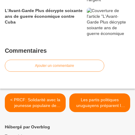
L'Avant-Garde Plus décrypte soixante
ans de guerre économique contre
Cuba
Commentaires
Ajouter un commentaire
< PRCF: Solidarité avec la
Les partis politiques
jeunesse populaire de
uruguayens préparent la
Ouagadougou et du
campagne électorale du
Burkina Faso
deuxième tour des élections
générales >
Hébergé par Overblog