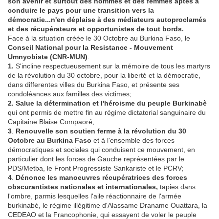
son avenir et surtout des hommes et des femmes aptes à
conduire le pays pour une transition vers la
démocratie...n'en déplaise à des médiateurs autoproclamés
et des récupérateurs et opportunistes de tout bords.
Face à la situation créée le 30 Octobre au Burkina Faso, le
Conseil National pour la Resistance - Mouvement
Umnyobiste (CNR-MUN)
:
1.
S'incline respectueusement sur la mémoire de tous les martyrs
de la révolution du 30 octobre, pour la liberté et la démocratie,
dans differentes villes du Burkina Faso, et présente ses
condoléances aux familles des victimes;
2.
Salue la détermination et l'héroisme du peuple Burkinabè
qui ont permis de mettre fin au régime dictatorial sanguinaire du
Capitaine Blaise Compaoré;
3
.
Renouvelle son soutien ferme à la révolution du 30
Octobre au Burkina Faso
et à l'ensemble des forces
démocratiques et sociales qui conduisent ce mouvement, en
particulier dont les forces de Gauche représentées par le
PDS/Metba, le Front Progressiste Sankariste et le PCRV;
4
.
Dénonce les manoeuvres récupératrices des forces
obscurantistes nationales et internationales,
tapies dans
l'ombre, parmis lesquelles l'aile réactionnaire de l'armée
burkinabè, le régime illégitime d'Alassame Draname Ouattara, la
CEDEAO et la Francophonie, qui essayent de voler le peuple