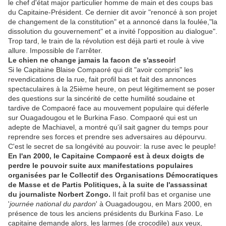
le chef d'état major particulier homme de main et des coups bas
du Capitaine-Président. Ce dernier dit avoir "renoncé à son projet
de changement de la constitution" et a annoncé dans la foulée,"la
dissolution du gouvernement" et a invité l'opposition au dialogue".
Trop tard, le train de la révolution est déjà parti et roule à vive
allure. Impossible de l'arrêter.
Le chien ne change jamais la facon de s'asseoir!
Si le Capitaine Blaise Compaoré qui dit "avoir compris" les
revendications de la rue, fait profil bas et fait des annonces
spectaculaires à la 25ième heure, on peut légitimement se poser
des questions sur la sincérité de cette humilité soudaine et
tardive de Compaoré face au mouvement populaire qui déferle
sur Ouagadougou et le Burkina Faso. Compaoré qui est un
adepte de Machiavel, a montré qu'il sait gagner du temps pour
reprendre ses forces et prendre ses adversaires au dépourvu.
C'est le secret de sa longévité au pouvoir: la ruse avec le peuple!
En l'an 2000, le Capitaine Compaoré est à deux doigts de
perdre le pouvoir suite aux manifestations populaires
organisées par le Collectif des Organisations Démocratiques
de Masse et de Partis Politiques, à la suite de l'assassinat
du journaliste Norbert Zongo.
Il fait profil bas et organise une
'
journée national du pardon
' à Ouagadougou, en Mars 2000, en
présence de tous les anciens présidents du Burkina Faso. Le
capitaine demande alors, les larmes (de crocodile) aux yeux,