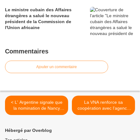
Le ministre cubain des Affaires
étrangères a salué le nouveau
président de la Commission de
l'Union africaine
Commentaires
Ajouter un commentaire
< L' Argentine signale que
La VNA renforce sa
la nomination de Nancy
coopération avec l'agence
Soderberg pour occuper un
laotienne KPL >
poste à l'administration
étasunienne nuirait aux
Hébergé par Overblog
relations bilatérales