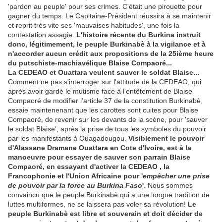
'pardon au peuple' pour ses crimes. C'était une pirouette pour
gagner du temps. Le Capitaine-Président réussira à se maintenir
et reprit très vite ses 'mauvaises habitudes', une fois la
contestation assagie.
L'histoire récente du Burkina instruit
donc, légitimement, le peuple Burkinabè à la vigilance et à
n'accorder aucun crédit aux propositions de la 25ième heure
du putschiste-machiavélique Blaise Compaoré...
La CEDEAO et Ouattara veulent sauver le soldat Blaise...
Comment ne pas s'interroger sur l'attitude de la CEDEAO, qui
après avoir gardé le mutisme face à l'entêtement de Blaise
Compaoré de modifier l'article 37 de la constitution Burkinabè,
essaie maintenenant que les carottes sont cuites pour Blaise
Compaoré, de revenir sur les devants de la scène, pour 'sauver
le soldat Blaise', après la prise de tous les symboles du pouvoir
par les manifestants à Ouagadougou.
Visiblement le pouvoir
d'Alassane Dramane Ouattara en Cote d'Ivoire, est à la
manoeuvre pour essayer de sauver son parrain Blaise
Compaoré, en essayant d'activer la CEDEAO , la
Francophonie et l'Union Africaine pour '
empêcher une prise
de pouvoir par la force au Burkina Faso
'
. Nous sommes
convaincu que le peuple Burkinabè qui a une longue tradition de
luttes multiformes, ne se laissera pas voler sa révolution!
Le
peuple Burkinabè est libre et souverain et doit décider de