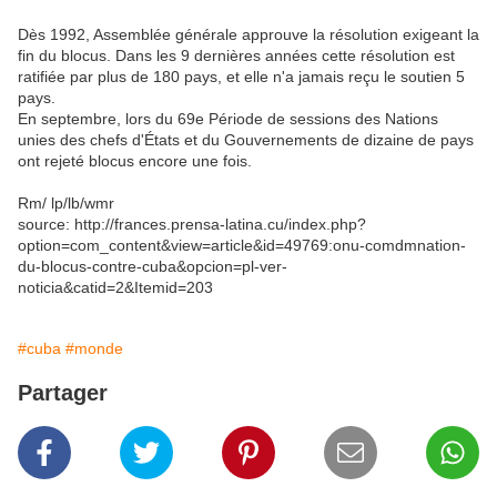
Dès 1992, Assemblée générale approuve la résolution exigeant la
fin du blocus. Dans les 9 dernières années cette résolution est
ratifiée par plus de 180 pays, et elle n'a jamais reçu le soutien 5
pays.
En septembre, lors du 69e Période de sessions des Nations
unies des chefs d'États et du Gouvernements de dizaine de pays
ont rejeté blocus encore une fois.
Rm/ lp/lb/wmr
source: http://frances.prensa-latina.cu/index.php?
option=com_content&view=article&id=49769:onu-comdmnation-
du-blocus-contre-cuba&opcion=pl-ver-
noticia&catid=2&Itemid=203
#cuba
#monde
Partager