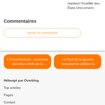
Commentaires
Ajouter un commentaire
< Chine/Vietnam : rencontre
Le Parti de la gauche
des deux chefs de la
européenne célèbre la
sécurité
victoire de Dilma Rousseff
et des partis de gauche
brésiliens >
Hébergé par Overblog
Top articles
Pages
Contact