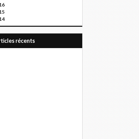
16
15
14
articles récents