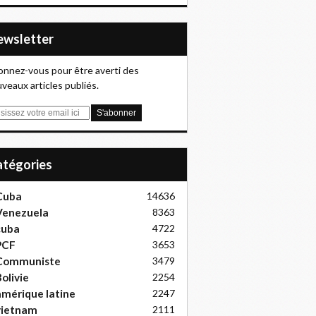
Newsletter
nnez-vous pour être averti des
veaux articles publiés.
Catégories
Cuba
14636
Venezuela
8363
cuba
4722
PCF
3653
Communiste
3479
olivie
2254
mérique latine
2247
vietnam
2111