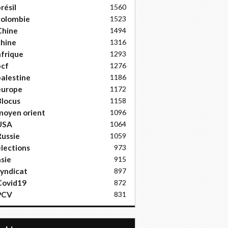
résil
1560
colombie
1523
Chine
1494
hine
1316
frique
1293
pcf
1276
alestine
1186
europe
1172
locus
1158
moyen orient
1096
USA
1064
ussie
1059
lections
973
sie
915
yndicat
897
Covid19
872
PCV
831