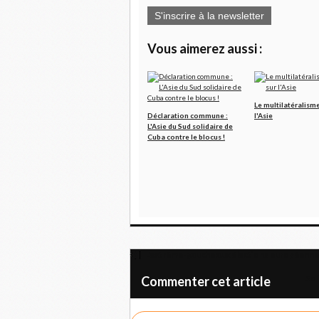
S'inscrire à la newsletter
Vous aimerez aussi :
Le multilatéralism
Déclaration commune :
l'Asie
L'Asie du Sud solidaire de
Cuba contre le blocus !
L'extrême-gauche aux élections européenne
Sol
Commenter cet article