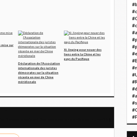
#b
#
#
#c
#a
#
e mise sur
#p
Xi Jinping pour nouer des
#
liens entre la Chine et les
pays du Pacifique
#B
Déclaration de l'Association
#
internationale des juristes
démocrates sur la situation
#
récente en mer de Chine
#R
méridionale
#é
#a
#s
#
s 2014
#
idarité avec le résistant Georges Abdallah à la Fête de l'Humanité