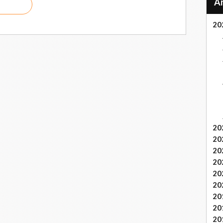
20
20
20
20
20
20
20
20
20
20