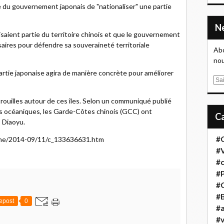
le du gouvernement japonais de "nationaliser" une partie
isaient partie du territoire chinois et que le gouvernement
saires pour défendre sa souveraineté territoriale
Abo
nou
rtie japonaise agira de manière concrète pour améliorer
E
m
rouilles autour de ces îles. Selon un communiqué publié
a
res océaniques, les Garde-Côtes chinois (GCC) ont
i
s Diaoyu.
l
#
hine/2014-09/11/c_133636631.htm
#
#
#
#
#B
epost
0
#a
#