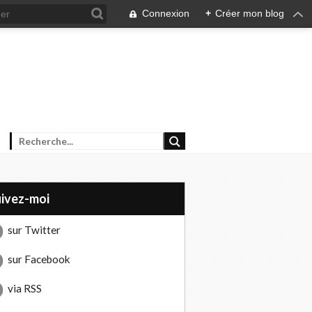
Connexion
+
Créer mon blog
uivez-moi
sur Twitter
sur Facebook
via RSS